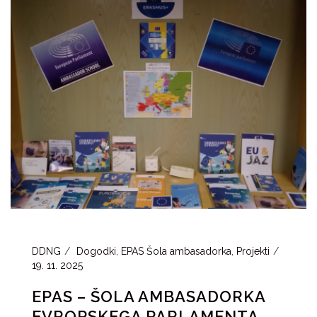
DDNG
Dogodki
,
EPAS Šola ambasadorka
,
Projekti
19. 11. 2025
EPAS – ŠOLA AMBASADORKA
EVROPSKEGA PARLAMENTA