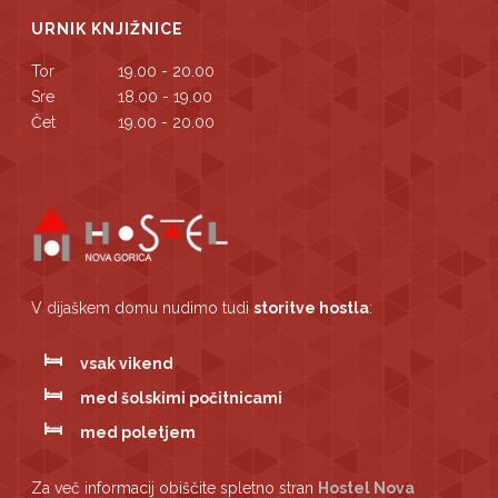
URNIK KNJIŽNICE
Tor
19.00 - 20.00
Sre
18.00 - 19.00
Čet
19.00 - 20.00
V dijaškem domu nudimo tudi
storitve hostla
:
vsak vikend
med šolskimi počitnicami
med poletjem
Za več informacij obiščite spletno stran
Hostel Nova