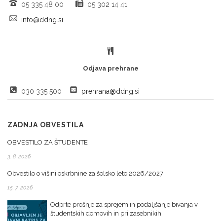
05 335 48 00
05 302 14 41
info@ddng.si
Odjava prehrane
030 335 500
prehrana@ddng.si
ZADNJA OBVESTILA
OBVESTILO ZA ŠTUDENTE
3. 8. 2026
Obvestilo o višini oskrbnine za šolsko leto 2026/2027
15. 7. 2026
Odprte prošnje za sprejem in podaljšanje bivanja v
študentskih domovih in pri zasebnikih