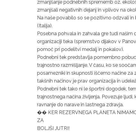
zmanjšanje podnebnih sprememb oz. ekološki
zmanjšali negativnih dejanj in vplivov na okol
Na naše povabilo so se pozitivno odzvali in 
(Italija).
Posebna pohvala in zahvala gre tudi našim di
organizaciji teka (spremstvo dijakov v Panovec
pomoč pri podelitvi medalj in pokalov).
Podnebni tek predstavlja pomembno pobudo, ki
trajnostno razmišljanje. V času, ko se soočamo
posamezniki in skupnosti iščemo načine za 
takšnih načinov je prav organizacija in udele
Podnebni tek tako ni le športni dogodek, t
trajnostnega načina življenja. Povezuje ljudi
ravnanje do narave in lastnega zdravja.
�� KER REZERVNEGA PLANETA NIMAMO, H
ZA
BOLJŠI JUTRI!