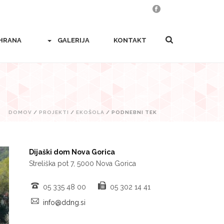
HRANA
GALERIJA
KONTAKT
DOMOV
/
PROJEKTI
/
EKOŠOLA
/ PODNEBNI TEK
Dijaški dom Nova Gorica
Streliška pot 7, 5000 Nova Gorica
05 335 48 00
05 302 14 41
info@ddng.si