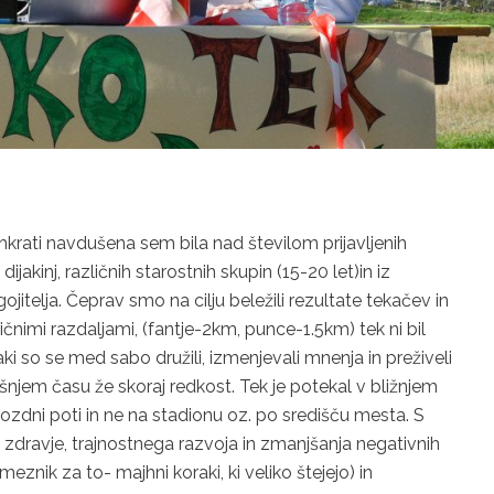
krati navdušena sem bila nad številom prijavljenih
ijakinj, različnih starostnih skupin (15-20 let)in iz
ojitelja. Čeprav smo na cilju beležili rezultate tekačev in
zličnimi razdaljami, (fantje-2km, punce-1.5km) tek ni bil
 so se med sabo družili, izmenjevali mnenja in preživeli
ašnjem času že skoraj redkost. Tek je potekal v bližnjem
gozdni poti in ne na stadionu oz. po središču mesta. S
dravje, trajnostnega razvoja in zmanjšanja negativnih
eznik za to- majhni koraki, ki veliko štejejo) in