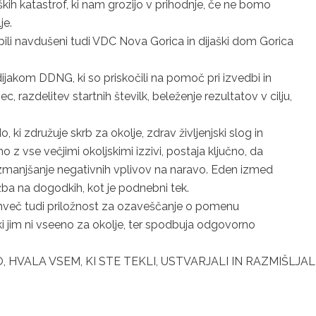
h katastrof, ki nam grozijo v prihodnje, če ne bomo
je.
bili navdušeni tudi VDC Nova Gorica in dijaški dom Gorica
jakom DDNG, ki so priskočili na pomoč pri izvedbi in
, razdelitev startnih številk, beleženje rezultatov v cilju,
 združuje skrb za okolje, zdrav življenjski slog in
 z vse večjimi okoljskimi izzivi, postaja ključno, da
zmanjšanje negativnih vplivov na naravo. Eden izmed
žba na dogodkih, kot je podnebni tek.
emveč tudi priložnost za ozaveščanje o pomenu
, ki jim ni vseeno za okolje, ter spodbuja odgovorno
VALA VSEM, KI STE TEKLI, USTVARJALI IN RAZMIŠLJAL