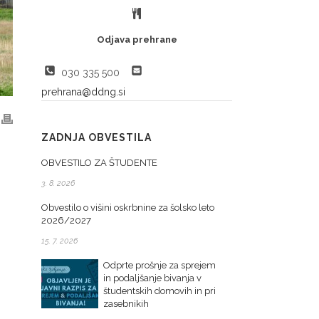
Odjava prehrane
030 335 500
prehrana@ddng.si
ZADNJA OBVESTILA
OBVESTILO ZA ŠTUDENTE
3. 8. 2026
Obvestilo o višini oskrbnine za šolsko leto
2026/2027
15. 7. 2026
Odprte prošnje za sprejem
in podaljšanje bivanja v
študentskih domovih in pri
zasebnikih