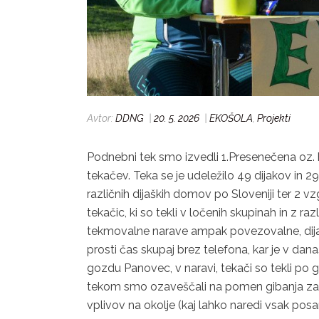
Avtor:
DDNG
|
20. 5. 2026
|
EKOŠOLA
,
Projekti
Podnebni tek smo izvedli 1.Presenečena oz. h
tekačev. Teka se je udeležilo 49 dijakov in 29 d
različnih dijaških domov po Sloveniji ter 2 vzg
tekačic, ki so tekli v ločenih skupinah in z ra
tekmovalne narave ampak povezovalne, dijaki
prosti čas skupaj brez telefona, kar je v dan
gozdu Panovec, v naravi, tekači so tekli po 
tekom smo ozaveščali na pomen gibanja za z
vplivov na okolje (kaj lahko naredi vsak posam