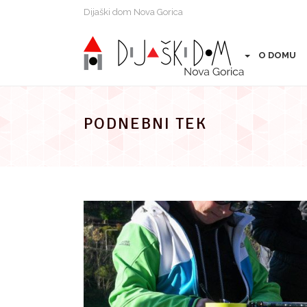
Preskoči
Dijaški dom Nova Gorica
na
vsebino
O DOMU
PODNEBNI TEK