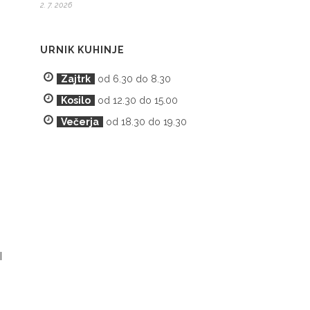
2. 7. 2026
URNIK KUHINJE
Zajtrk
od 6.30 do 8.30
Kosilo
od 12.30 do 15.00
Večerja
od 18.30 do 19.30
I