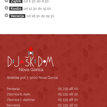
Zajtrk
od 6.30 do 8.30
Kosilo
od 12.30 do 15.00
Večerja
od 18.30 do 19.30
Streliška pot 7, 5000 Nova Gorica
05 335 48 00
Recepcija
05 335 48 22
Zbornica B, dijaki
05 335 48 01
Zbornica C, dijakinje
05 335 48 10
Ravnatelj