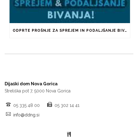
ODPRTE PROŠNJE ZA SPREJEM IN PODALJŠANJE BIVANJA V ŠTUDENTSKIH DOMOVIH IN PRI ZASEBNIKIH
Dijaški dom Nova Gorica
Streliška pot 7, 5000 Nova Gorica
05 335 48 00
05 302 14 41
info@ddng.si