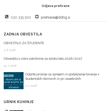
Odjava prehrane
030 335 500
prehrana@ddng.si
ZADNJA OBVESTILA
OBVESTILO ZA ŠTUDENTE
3. 8. 2026
Obvestilo o višini oskrbnine za šolsko leto 2026/2027
15. 7. 2026
Odprte prošnje za sprejem in podaljšanje bivanja v
študentskih domovih in pri zasebnikih
2. 7. 2026
URNIK KUHINJE