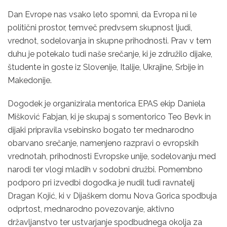
Dan Evrope nas vsako leto spomni, da Evropa ni le
politični prostor, temveč predvsem skupnost ljudi,
vrednot, sodelovanja in skupne prihodnosti. Prav v tem
duhu je potekalo tudi naše srečanje, ki je združilo dijake,
študente in goste iz Slovenije, Italije, Ukrajine, Srbije in
Makedonije.
Dogodek je organizirala mentorica EPAS ekip Daniela
Mišković Fabjan, ki je skupaj s somentorico Teo Bevk in
dijaki pripravila vsebinsko bogato ter mednarodno
obarvano srečanje, namenjeno razpravi o evropskih
vrednotah, prihodnosti Evropske unije, sodelovanju med
narodi ter vlogi mladih v sodobni družbi. Pomembno
podporo pri izvedbi dogodka je nudil tudi ravnatelj
Dragan Kojić, ki v Dijaškem domu Nova Gorica spodbuja
odprtost, mednarodno povezovanje, aktivno
državljanstvo ter ustvarjanje spodbudnega okolja za