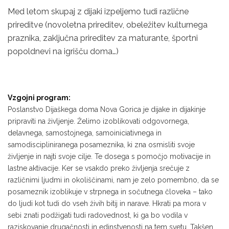
Med letom skupaj z dijaki izpeljemo tudi različne
prireditve (novoletna prireditev, obeležitev kulturnega
praznika, zaključna prireditev za maturante, športni
popoldnevi na igrišču doma…)
Vzgojni program:
Poslanstvo Dijaškega doma Nova Gorica je dijake in dijakinje
pripraviti na življenje. Želimo izoblikovati odgovornega,
delavnega, samostojnega, samoiniciativnega in
samodiscipliniranega posameznika, ki zna osmisliti svoje
življenje in najti svoje cilje. Te dosega s pomočjo motivacije in
lastne aktivacije. Ker se vsakdo preko življenja srečuje z
različnimi ljudmi in okoliščinami, nam je zelo pomembno, da se
posameznik izoblikuje v strpnega in sočutnega človeka – tako
do ljudi kot tudi do vseh živih bitij in narave. Hkrati pa mora v
sebi znati podžigati tudi radovednost, ki ga bo vodila v
raziskovanje drugačnosti in edinstvenosti na tem svetu. Takšen