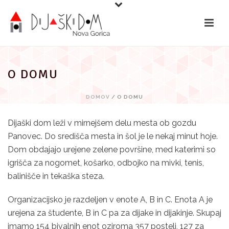
Preskoči
na
vsebino
O DOMU
DOMOV
/
O DOMU
Dijaški dom leži v mirnejšem delu mesta ob gozdu
Panovec. Do središča mesta in šol je le nekaj minut hoje.
Dom obdajajo urejene zelene površine, med katerimi so
igrišča za nogomet, košarko, odbojko na mivki, tenis,
balinišče in tekaška steza.
Organizacijsko je razdeljen v enote A, B in C. Enota A je
urejena za študente, B in C pa za dijake in dijakinje. Skupaj
imamo 154 bivalnih enot oziroma 357 postelj, 127 za