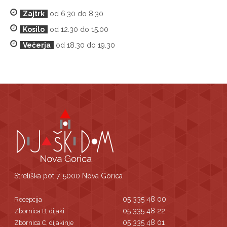
Zajtrk
od 6.30 do 8.30
Kosilo
od 12.30 do 15.00
Večerja
od 18.30 do 19.30
Streliška pot 7, 5000 Nova Gorica
05 335 48 00
Recepcija
05 335 48 22
Zbornica B, dijaki
05 335 48 01
Zbornica C, dijakinje