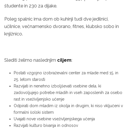
študente in 230 za dijake.
Poleg spalnic ima dom ob kuhinji tudi dve jedilnici,
učilnice, večnamensko dvorano, fitnes, klubsko sobo in
knjižnico.
Slediti želimo naslednjim
ciljem
:
Postati vzgojno izobraževalni center za mlade med 15. in
25. letom starosti
Razvijati in nenehno izboljševati vsebine dela, ki
zadovoljujejo potrebe mladih in vseh zaposlenih za osebo
rast in vseživljenjsko učenje
Odpirati dom mladim iz okolja in drugim, ki niso vključeni v
formalni šolski sistem
Uvajati nove vsebine vseživljenjskega učenja
Razvijati kulturo bivanja in odnosov