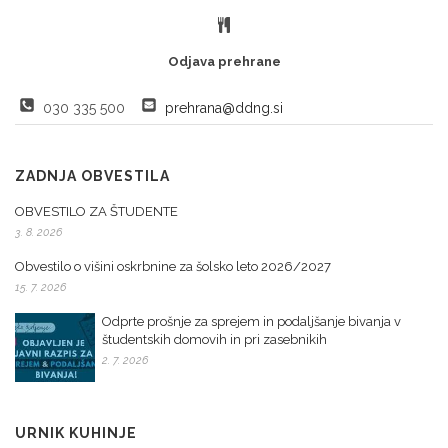
Odjava prehrane
030 335 500
prehrana@ddng.si
ZADNJA OBVESTILA
OBVESTILO ZA ŠTUDENTE
3. 8. 2026
Obvestilo o višini oskrbnine za šolsko leto 2026/2027
15. 7. 2026
Odprte prošnje za sprejem in podaljšanje bivanja v
študentskih domovih in pri zasebnikih
2. 7. 2026
URNIK KUHINJE