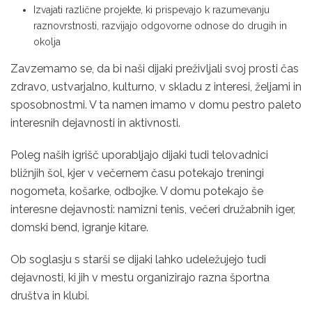
Izvajati različne projekte, ki prispevajo k razumevanju
raznovrstnosti, razvijajo odgovorne odnose do drugih in
okolja
Zavzemamo se, da bi naši dijaki preživljali svoj prosti čas
zdravo, ustvarjalno, kulturno, v skladu z interesi, željami in
sposobnostmi. V ta namen imamo v domu pestro paleto
interesnih dejavnosti in aktivnosti.
Poleg naših igrišč uporabljajo dijaki tudi telovadnici
bližnjih šol, kjer v večernem času potekajo treningi
nogometa, košarke, odbojke. V domu potekajo še
interesne dejavnosti: namizni tenis, večeri družabnih iger,
domski bend, igranje kitare.
Ob soglasju s starši se dijaki lahko udeležujejo tudi
dejavnosti, ki jih v mestu organizirajo razna športna
društva in klubi.