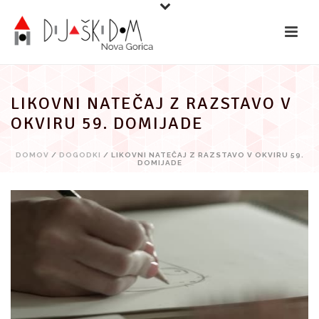
Preskoči
na
vsebino
LIKOVNI NATEČAJ Z RAZSTAVO V
OKVIRU 59. DOMIJADE
DOMOV
/
DOGODKI
/ LIKOVNI NATEČAJ Z RAZSTAVO V OKVIRU 59.
DOMIJADE