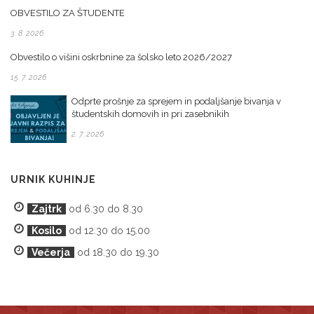
OBVESTILO ZA ŠTUDENTE
3. 8. 2026
Obvestilo o višini oskrbnine za šolsko leto 2026/2027
15. 7. 2026
Odprte prošnje za sprejem in podaljšanje bivanja v
študentskih domovih in pri zasebnikih
2. 7. 2026
URNIK KUHINJE
Zajtrk
od 6.30 do 8.30
Kosilo
od 12.30 do 15.00
Večerja
od 18.30 do 19.30