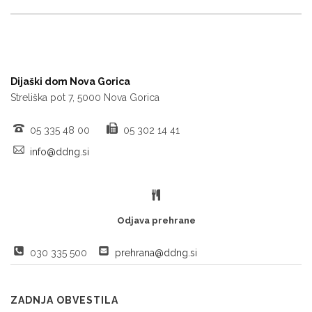
Dijaški dom Nova Gorica
Streliška pot 7, 5000 Nova Gorica
05 335 48 00
05 302 14 41
info@ddng.si
Odjava prehrane
030 335 500
prehrana@ddng.si
ZADNJA OBVESTILA