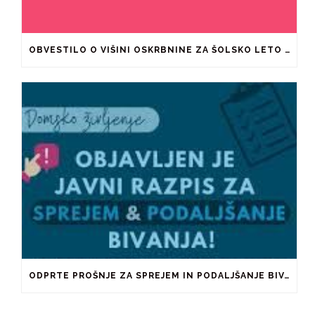
OBVESTILO O VIŠINI OSKRBNINE ZA ŠOLSKO LETO 2026/2027
ODPRTE PROŠNJE ZA SPREJEM IN PODALJŠANJE BIVANJA V ŠTUDENTSKIH DOMOVIH IN PRI ZASEBNIKIH