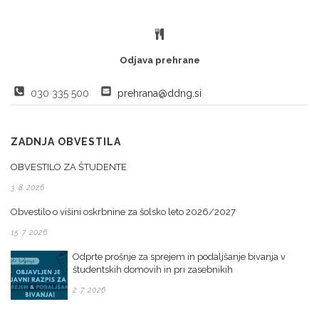
Odjava prehrane
030 335 500
prehrana@ddng.si
ZADNJA OBVESTILA
OBVESTILO ZA ŠTUDENTE
3. 8. 2026
Obvestilo o višini oskrbnine za šolsko leto 2026/2027
15. 7. 2026
Odprte prošnje za sprejem in podaljšanje bivanja v
študentskih domovih in pri zasebnikih
2. 7. 2026