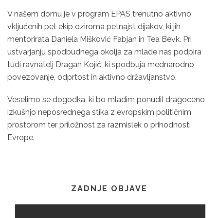
V našem domu je v program EPAS trenutno aktivno
vključenih pet ekip oziroma petnajst dijakov, ki jih
mentorirata Daniela Mišković Fabjan in Tea Bevk. Pri
ustvarjanju spodbudnega okolja za mlade nas podpira
tudi ravnatelj Dragan Kojić, ki spodbuja mednarodno
povezovanje, odprtost in aktivno državljanstvo.
Veselimo se dogodka, ki bo mladim ponudil dragoceno
izkušnjo neposrednega stika z evropskim političnim
prostorom ter priložnost za razmislek o prihodnosti
Evrope.
ZADNJE OBJAVE