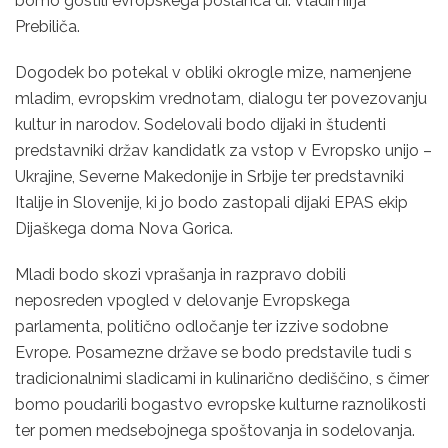
bomo gostili evropskega poslanca dr. Vladimirja
Prebiliča.
Dogodek bo potekal v obliki okrogle mize, namenjene
mladim, evropskim vrednotam, dialogu ter povezovanju
kultur in narodov. Sodelovali bodo dijaki in študenti
predstavniki držav kandidatk za vstop v Evropsko unijo –
Ukrajine, Severne Makedonije in Srbije ter predstavniki
Italije in Slovenije, ki jo bodo zastopali dijaki EPAS ekip
Dijaškega doma Nova Gorica.
Mladi bodo skozi vprašanja in razpravo dobili
neposreden vpogled v delovanje Evropskega
parlamenta, politično odločanje ter izzive sodobne
Evrope. Posamezne države se bodo predstavile tudi s
tradicionalnimi sladicami in kulinarično dediščino, s čimer
bomo poudarili bogastvo evropske kulturne raznolikosti
ter pomen medsebojnega spoštovanja in sodelovanja.