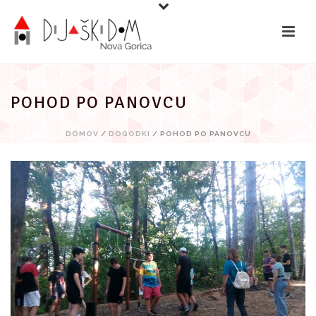
Preskoči
na
vsebino
POHOD PO PANOVCU
DOMOV
/
DOGODKI
/ POHOD PO PANOVCU