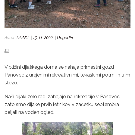
Avtor:
DDNG
|
15. 11. 2022
|
Dogodki
V bližini dijaškega doma se nahaja primestni gozd
Panovec z urejenimi rekreativnimi, tekaškimi potmi in trim
stezo.
Naši dijaki zelo radi zahajajo na rekreacijo v Panovec,
zato smo dijake prvih letnikov v začetku septembra
peljali na voden ogled.