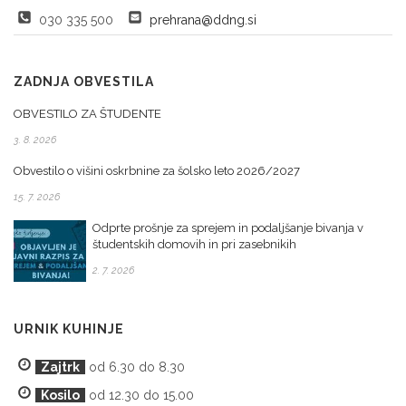
030 335 500
prehrana@ddng.si
ZADNJA OBVESTILA
OBVESTILO ZA ŠTUDENTE
3. 8. 2026
Obvestilo o višini oskrbnine za šolsko leto 2026/2027
15. 7. 2026
Odprte prošnje za sprejem in podaljšanje bivanja v
študentskih domovih in pri zasebnikih
2. 7. 2026
URNIK KUHINJE
Zajtrk
od 6.30 do 8.30
Kosilo
od 12.30 do 15.00