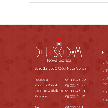
HI
V
Streliška pot 7, 5000 Nova Gorica
P
J
05 335 48 00
Recepcija
20
05 335 48 22
Zbornica B, dijaki
05 335 48 01
Zbornica C, dijakinje
D
05 335 48 10
Ravnatelj
K
05 302 14 41
Fax