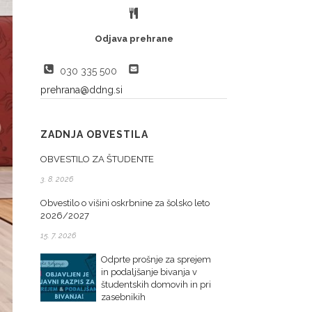
Odjava prehrane
030 335 500
prehrana@ddng.si
ZADNJA OBVESTILA
OBVESTILO ZA ŠTUDENTE
3. 8. 2026
Obvestilo o višini oskrbnine za šolsko leto
2026/2027
15. 7. 2026
Odprte prošnje za sprejem
in podaljšanje bivanja v
študentskih domovih in pri
zasebnikih