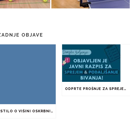
ZADNJE OBJAVE
ODPRTE PROŠNJE ZA SPREJEM IN PODALJŠANJE BIVANJA V ŠTUDENTSKIH DOMOVIH IN PRI ZASEBNIKIH
OBVESTILO O VIŠINI OSKRBNINE ZA ŠOLSKO LETO 2026/2027