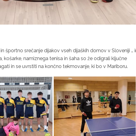
in športno srečanje dijakov vseh dijaških domov v Sloveniji … i
 košarke, namiznega tenisa in šaha so že odigrali ključne
ti in se uvrstiti na končno tekmovanje, ki bo v Mariboru.