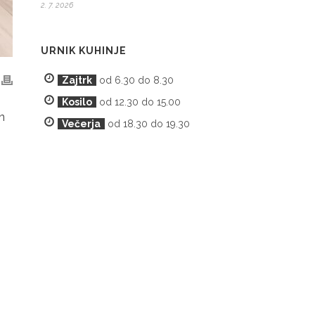
2. 7. 2026
URNIK KUHINJE
Zajtrk
od 6.30 do 8.30
Kosilo
od 12.30 do 15.00
n
Večerja
od 18.30 do 19.30