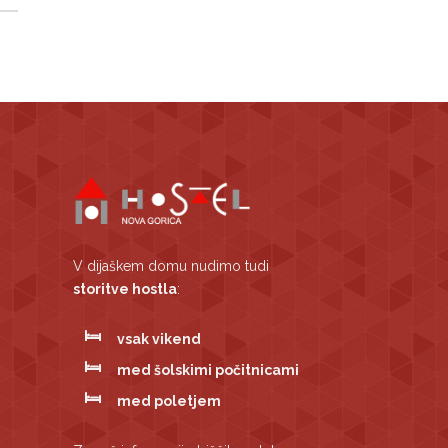
V dijaškem domu nudimo tudi
storitve hostla
:
vsak vikend
med šolskimi počitnicami
med poletjem