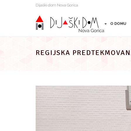
Preskoči
Dijaški dom Nova Gorica
na
vsebino
O DOMU
REGIJSKA PREDTEKMOVANJ