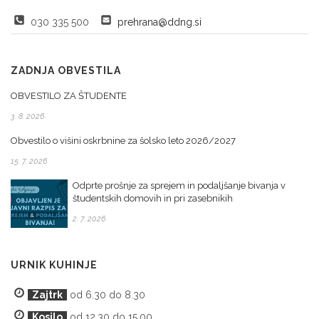
030 335 500
prehrana@ddng.si
ZADNJA OBVESTILA
OBVESTILO ZA ŠTUDENTE
3. 8. 2026
Obvestilo o višini oskrbnine za šolsko leto 2026/2027
15. 7. 2026
Odprte prošnje za sprejem in podaljšanje bivanja v
študentskih domovih in pri zasebnikih
2. 7. 2026
URNIK KUHINJE
Zajtrk
od 6.30 do 8.30
Kosilo
od 12.30 do 15.00