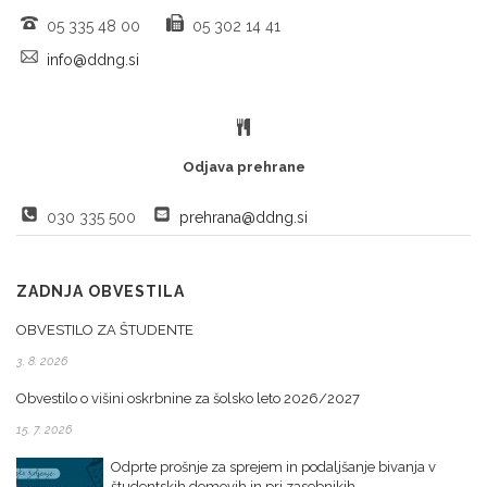
05 335 48 00
05 302 14 41
info@ddng.si
Odjava prehrane
030 335 500
prehrana@ddng.si
ZADNJA OBVESTILA
OBVESTILO ZA ŠTUDENTE
3. 8. 2026
Obvestilo o višini oskrbnine za šolsko leto 2026/2027
15. 7. 2026
Odprte prošnje za sprejem in podaljšanje bivanja v
študentskih domovih in pri zasebnikih