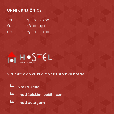
URNIK KNJIŽNICE
Tor
19.00 - 20.00
Sre
18.00 - 19.00
Čet
19.00 - 20.00
V dijaškem domu nudimo tudi
storitve hostla
:
vsak vikend
med šolskimi počitnicami
med poletjem