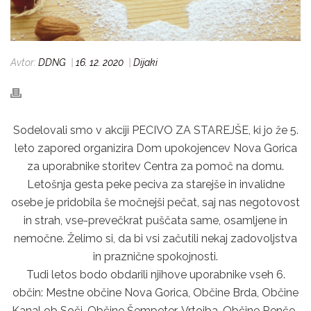
Avtor:
DDNG
|
16. 12. 2020
|
Dijaki
Sodelovali smo v akciji PECIVO ZA STAREJŠE, ki jo že 5.
leto zapored organizira Dom upokojencev Nova Gorica
za uporabnike storitev Centra za pomoč na domu.
Letošnja gesta peke peciva za starejše in invalidne
osebe je pridobila še močnejši pečat, saj nas negotovost
in strah, vse-prevečkrat puščata same, osamljene in
nemočne. Želimo si, da bi vsi začutili nekaj zadovoljstva
in praznične spokojnosti.
Tudi letos bodo obdarili njihove uporabnike vseh 6.
občin: Mestne občine Nova Gorica, Občine Brda, Občine
Kanal ob Soči, Občine Šempeter-Vrtojba, Občine Renče-