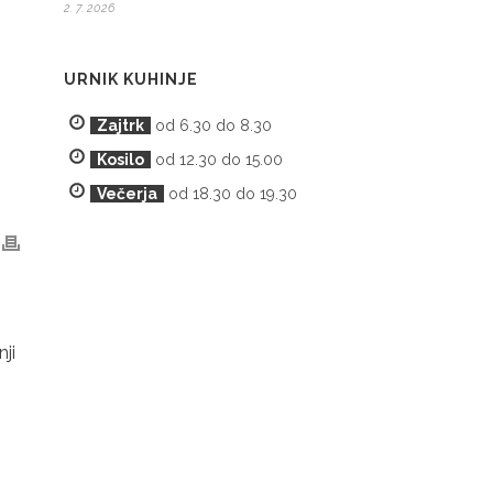
2. 7. 2026
URNIK KUHINJE
Zajtrk
od 6.30 do 8.30
Kosilo
od 12.30 do 15.00
Večerja
od 18.30 do 19.30
ji