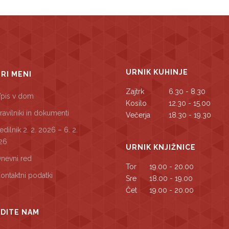
URNIK KUHINJE
TRI MENI
Zajtrk
6.30 - 8.30
pis v dom
Kosilo
12.30 - 15.00
ravilniki in dokumenti
Večerja
18.30 - 19.30
edilnik 2. 2. 2026 – 6. 2.
26
URNIK KNJIŽNICE
nevni red
Tor
19.00 - 20.00
ontaktni podatki
Sre
18.00 - 19.00
Čet
19.00 - 20.00
DITE NAM