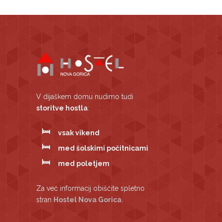
V dijaškem domu nudimo tudi
storitve hostla
:
vsak vikend
med šolskimi počitnicami
med poletjem
Za več informacij obiščite spletno
stran
Hostel Nova Gorica
.