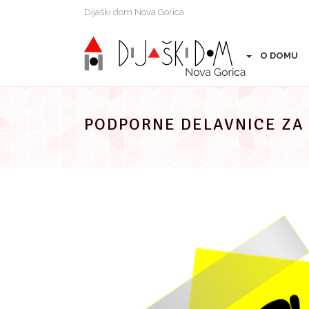
Preskoči
Dijaški dom Nova Gorica
na
vsebino
O DOMU
PODPORNE DELAVNICE ZA