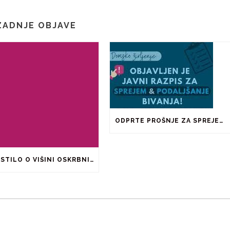
ZADNJE OBJAVE
ODPRTE PROŠNJE ZA SPREJEM IN PODALJŠANJE BIVANJA V ŠTUDENTSKIH DOMOVIH IN PRI ZASEBNIKIH
OBVESTILO O VIŠINI OSKRBNINE ZA ŠOLSKO LETO 2026/2027