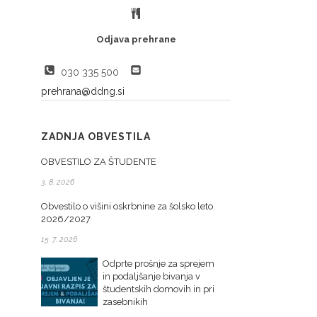
Odjava prehrane
030 335 500
prehrana@ddng.si
ZADNJA OBVESTILA
OBVESTILO ZA ŠTUDENTE
3. 8. 2026
Obvestilo o višini oskrbnine za šolsko leto
2026/2027
15. 7. 2026
Odprte prošnje za sprejem
in podaljšanje bivanja v
študentskih domovih in pri
zasebnikih