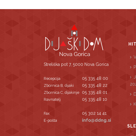
HI
V
Streliška pot 7, 5000 Nova Gorica
P
J
05 335 48 00
Recepcija
20
05 335 48 22
Zbornica B, dijaki
05 335 48 01
Zbornica C, dijakinje
D
05 335 48 10
Ravnatelj
K
05 302 14 41
Fax
info@ddng.si
E-pošta
SLE