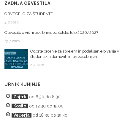
ZADNJA OBVESTILA
OBVESTILO ZA ŠTUDENTE
3. 8. 2026
Obvestilo o višini oskrbnine za šolsko leto 2026/2027
15. 7. 2026
Odprte prošnje za sprejem in podaljšanje bivanja v
študentskih domovih in pri zasebnikih
2. 7. 2026
URNIK KUHINJE
Zajtrk
od 6.30 do 8.30
Kosilo
od 12.30 do 15.00
Večerja
od 18.30 do 19.30