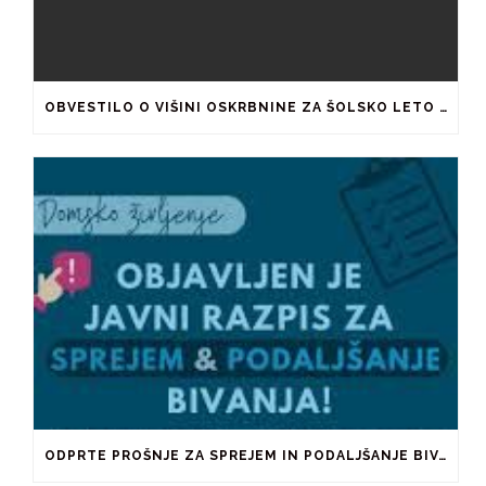
OBVESTILO O VIŠINI OSKRBNINE ZA ŠOLSKO LETO 2026/2027
ODPRTE PROŠNJE ZA SPREJEM IN PODALJŠANJE BIVANJA V ŠTUDENTSKIH DOMOVIH IN PRI ZASEBNIKIH