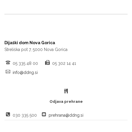
Dijaški dom Nova Gorica
Streliška pot 7, 5000 Nova Gorica
05 335 48 00
05 302 14 41
info@ddng.si
Odjava prehrane
030 335 500
prehrana@ddng.si