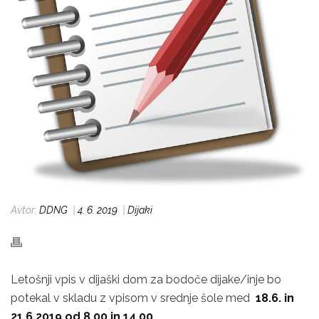
Avtor:
DDNG
|
4. 6. 2019
|
Dijaki
Letošnji vpis v dijaški dom za bodoče dijake/inje bo
potekal v skladu z vpisom v srednje šole med
18.6. in
21.6.2019 od 8.00 in 14.00.