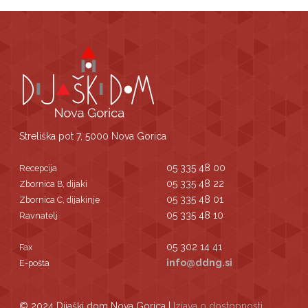
Streliška pot 7, 5000 Nova Gorica
05 335 48 00
Recepcija
05 335 48 22
Zbornica B, dijaki
05 335 48 01
Zbornica C, dijakinje
05 335 48 10
Ravnatelj
05 302 14 41
Fax
info@ddng.si
E-pošta
© 2024 Dijaški dom Nova Gorica |
Izjava o dostopnosti