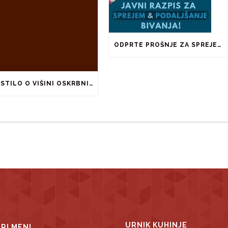
ODPRTE PROŠNJE ZA SPREJEM IN PODALJŠANJE BIVANJA V ŠTUDENTSKIH DOMOVIH IN PRI ZASEBNIKIH
OBVESTILO O VIŠINI OSKRBNINE ZA ŠOLSKO LETO 2026/2027
URNIK KUHINJE
TRI MENI