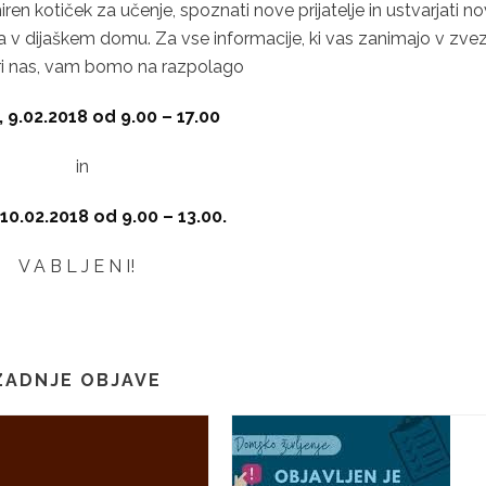
ren kotiček za učenje, spoznati nove prijatelje in ustvarjati n
ja v dijaškem domu. Za vse informacije, ki vas zanimajo v zvez
ri nas, vam bomo na razpolago
 9.02.2018 od 9.00 – 17.00
in
10.02.2018 od 9.00 – 13.00.
V A B L J E N I!
ZADNJE OBJAVE