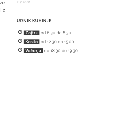
ove
2. 7. 2026
i z
URNIK KUHINJE
Zajtrk
od 6.30 do 8.30
Kosilo
od 12.30 do 15.00
Večerja
od 18.30 do 19.30