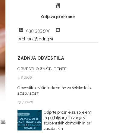
Odjava prehrane
030 335 500
prehrana@ddng.si
ZADNJA OBVESTILA
OBVESTILO ZA ŠTUDENTE
3. 8. 2026
Obvestilo o višini oskrbnine za šolsko leto
2026/2027
15. 7. 2026
Odprte prošnje za sprejem
in podaljšanje bivanja v
študentskih domovih in pri
zasebnikih