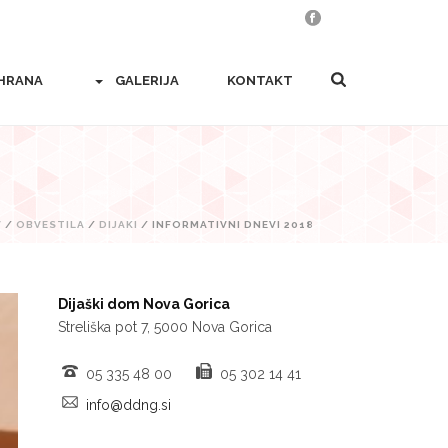
HRANA
GALERIJA
KONTAKT
V
/
OBVESTILA
/
DIJAKI
/ INFORMATIVNI DNEVI 2018
Dijaški dom Nova Gorica
Streliška pot 7, 5000 Nova Gorica
05 335 48 00
05 302 14 41
info@ddng.si