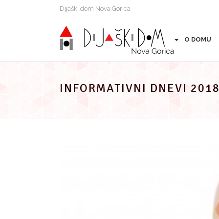
Preskoči
Dijaški dom Nova Gorica
na
vsebino
O DOMU
INFORMATIVNI DNEVI 201