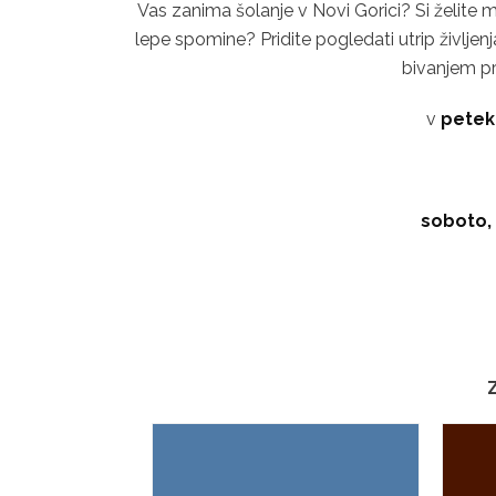
Vas zanima šolanje v Novi Gorici? Si želite mi
lepe spomine? Pridite pogledati utrip življen
bivanjem p
v
petek,
soboto, 