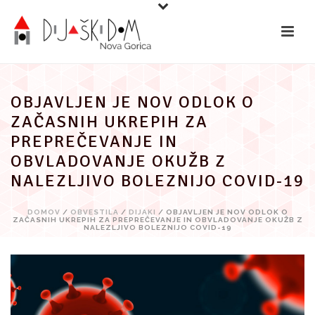
Preskoči
na
vsebino
OBJAVLJEN JE NOV ODLOK O
ZAČASNIH UKREPIH ZA
PREPREČEVANJE IN
OBVLADOVANJE OKUŽB Z
NALEZLJIVO BOLEZNIJO COVID-19
DOMOV
/
OBVESTILA
/
DIJAKI
/ OBJAVLJEN JE NOV ODLOK O
ZAČASNIH UKREPIH ZA PREPREČEVANJE IN OBVLADOVANJE OKUŽB Z
NALEZLJIVO BOLEZNIJO COVID-19