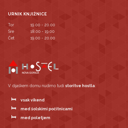
URNIK KNJIŽNICE
Tor
19.00 - 20.00
Sre
18.00 - 19.00
Čet
19.00 - 20.00
V dijaškem domu nudimo tudi
storitve hostla
:
vsak vikend
med šolskimi počitnicami
med poletjem