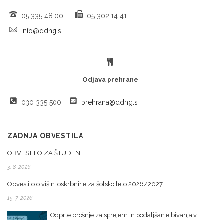
05 335 48 00
05 302 14 41
info@ddng.si
Odjava prehrane
030 335 500
prehrana@ddng.si
ZADNJA OBVESTILA
OBVESTILO ZA ŠTUDENTE
3. 8. 2026
Obvestilo o višini oskrbnine za šolsko leto 2026/2027
15. 7. 2026
Odprte prošnje za sprejem in podaljšanje bivanja v