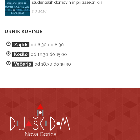
študentskih domovih in pri zasebnikih
2. 7. 2026
URNIK KUHINJE
Zajtrk
od 6.30 do 8.30
Kosilo
od 12.30 do 15.00
Večerja
od 18.30 do 19.30