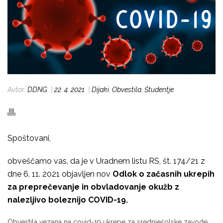
Avtor:
DDNG
|
22. 4. 2021
|
Dijaki
,
Obvestila
,
Študentje
Spoštovani,
obveščamo vas, da je v Uradnem listu RS, št. 174/21 z
dne 6. 11. 2021 objavljen nov
Odlok o začasnih ukrepih
za preprečevanje in obvladovanje okužb z
nalezljivo boleznijo COVID-19
.
Obvestila vezana na covid-19 ukrepe za srednješolske zavode