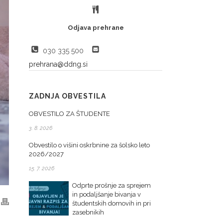
Odjava prehrane
030 335 500
prehrana@ddng.si
ZADNJA OBVESTILA
OBVESTILO ZA ŠTUDENTE
3. 8. 2026
Obvestilo o višini oskrbnine za šolsko leto
2026/2027
15. 7. 2026
Odprte prošnje za sprejem
in podaljšanje bivanja v
študentskih domovih in pri
zasebnikih