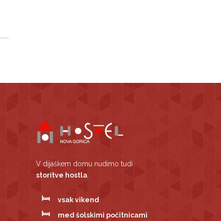
V dijaškem domu nudimo tudi
storitve hostla
:
vsak vikend
med šolskimi počitnicami