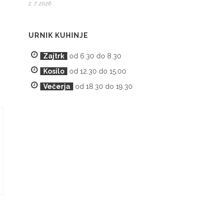
v
2. 7. 2026
URNIK KUHINJE
Zajtrk
od 6.30 do 8.30
Kosilo
od 12.30 do 15.00
Večerja
od 18.30 do 19.30