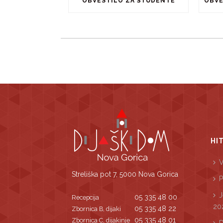
OBVESTILO ZA ŠTUDENTE
HI
V
Streliška pot 7, 5000 Nova Gorica
P
J
05 335 48 00
Recepcija
20
05 335 48 22
Zbornica B, dijaki
05 335 48 01
Zbornica C, dijakinje
D