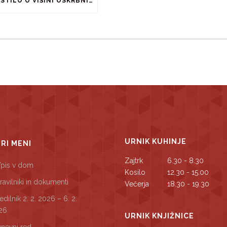
OBVESTILO O VIŠINI OSKRBNINE ZA ŠOLSKO LETO 2026/2027
URNIK KUHINJE
TRI MENI
Zajtrk
6.30 - 8.30
pis v dom
Kosilo
12.30 - 15.00
ravilniki in dokumenti
Večerja
18.30 - 19.30
edilnik 2. 2. 2026 – 6. 2.
26
URNIK KNJIŽNICE
nevni red