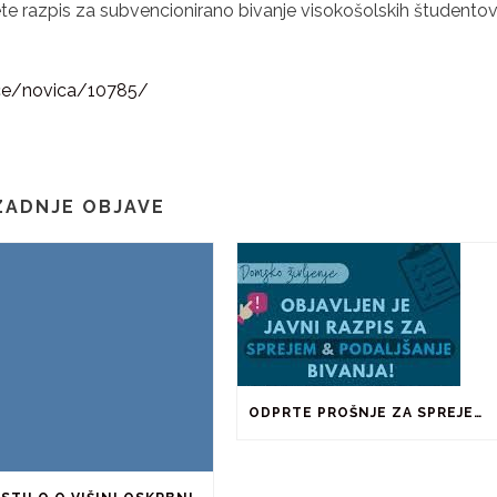
dete razpis za subvencionirano bivanje visokošolskih študento
sce/novica/10785/
ZADNJE OBJAVE
ODPRTE PROŠNJE ZA SPREJEM IN PODALJŠANJE BIVANJA V ŠTUDENTSKIH DOMOVIH IN PRI ZASEBNIKIH