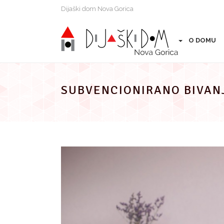
Preskoči
Dijaški dom Nova Gorica
na
vsebino
O DOMU
SUBVENCIONIRANO BIVAN