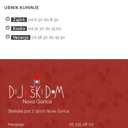
URNIK KUHINJE
Zajtrk
od 6.30 do 8.30
Kosilo
od 12.30 do 15.00
Večerja
od 18.30 do 19.30
Streliška pot 7, 5000 Nova Gorica
05 335 48 00
Recepcija