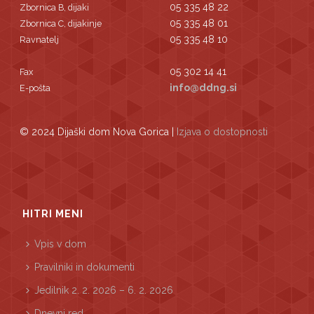
05 335 48 22
Zbornica B, dijaki
05 335 48 01
Zbornica C, dijakinje
05 335 48 10
Ravnatelj
05 302 14 41
Fax
info@ddng.si
E-pošta
© 2024 Dijaški dom Nova Gorica |
Izjava o dostopnosti
HITRI MENI
Vpis v dom
Pravilniki in dokumenti
Jedilnik 2. 2. 2026 – 6. 2. 2026
Dnevni red