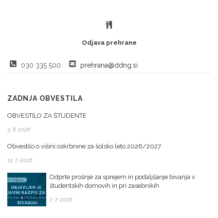
Odjava prehrane
030 335 500
prehrana@ddng.si
ZADNJA OBVESTILA
OBVESTILO ZA ŠTUDENTE
3. 8. 2026
Obvestilo o višini oskrbnine za šolsko leto 2026/2027
15. 7. 2026
Odprte prošnje za sprejem in podaljšanje bivanja v
študentskih domovih in pri zasebnikih
2. 7. 2026