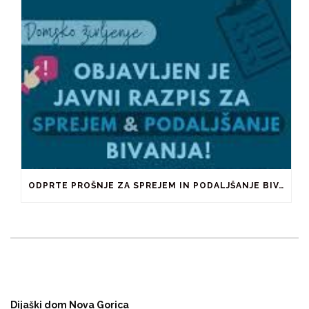
ODPRTE PROŠNJE ZA SPREJEM IN PODALJŠANJE BIVANJA V ŠTUDENTSKIH DOMOVIH IN PRI ZASEBNIKIH
Dijaški dom Nova Gorica