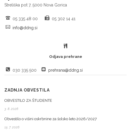
Streliška pot 7, 5000 Nova Gorica
05 335 48 00
05 302 14 41
info@ddng.si
Odjava prehrane
030 335 500
prehrana@ddng.si
ZADNJA OBVESTILA
OBVESTILO ZA ŠTUDENTE
3. 8. 2026
Obvestilo o višini oskrbnine za šolsko leto 2026/2027
15. 7. 2026