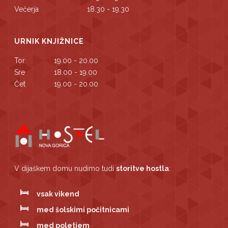
Večerja
18.30 - 19.30
URNIK KNJIŽNICE
Tor
19.00 - 20.00
Sre
18.00 - 19.00
Čet
19.00 - 20.00
V dijaškem domu nudimo tudi
storitve hostla
:
vsak vikend
med šolskimi počitnicami
med poletjem