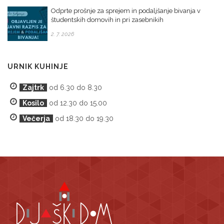
Odprte prošnje za sprejem in podaljšanje bivanja v
študentskih domovih in pri zasebnikih
2. 7. 2026
URNIK KUHINJE
Zajtrk
od 6.30 do 8.30
Kosilo
od 12.30 do 15.00
Večerja
od 18.30 do 19.30