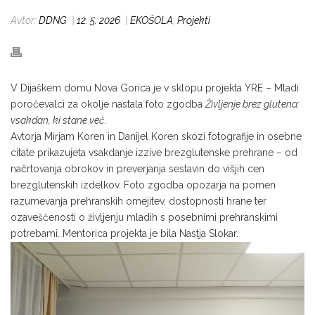
Avtor:
DDNG
|
12. 5. 2026
|
EKOŠOLA
,
Projekti
V Dijaškem domu Nova Gorica je v sklopu projekta YRE – Mladi
poročevalci za okolje nastala foto zgodba
Življenje brez glutena:
vsakdan, ki stane več
.
Avtorja Mirjam Koren in Danijel Koren skozi fotografije in osebne
citate prikazujeta vsakdanje izzive brezglutenske prehrane – od
načrtovanja obrokov in preverjanja sestavin do višjih cen
brezglutenskih izdelkov. Foto zgodba opozarja na pomen
razumevanja prehranskih omejitev, dostopnosti hrane ter
ozaveščenosti o življenju mladih s posebnimi prehranskimi
potrebami. Mentorica projekta je bila Nastja Slokar.