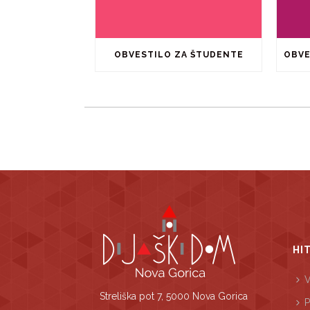
OBVESTILO ZA ŠTUDENTE
HI
V
Streliška pot 7, 5000 Nova Gorica
P