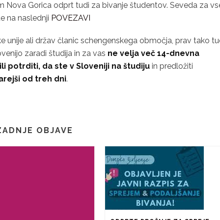
m Nova Gorica odprt tudi za bivanje študentov. Seveda za vs
ete na naslednji
POVEZAVI
ske unije ali držav članic schengenskega območja, prav tako tu
lovenijo zaradi študija in za vas
ne velja več 14-dnevna
i potrditi, da ste v Sloveniji na študiju
in predložiti
arejši od treh dni
.
ZADNJE OBJAVE