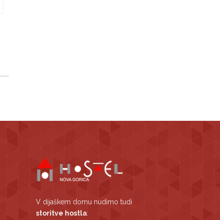
V dijaškem domu nudimo tudi
storitve hostla
: