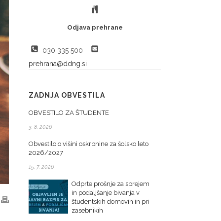
Odjava prehrane
030 335 500
prehrana@ddng.si
ZADNJA OBVESTILA
OBVESTILO ZA ŠTUDENTE
3. 8. 2026
Obvestilo o višini oskrbnine za šolsko leto
2026/2027
15. 7. 2026
Odprte prošnje za sprejem
in podaljšanje bivanja v
študentskih domovih in pri
zasebnikih