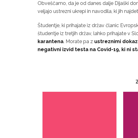
Obveščamo, da je od danes dalje Dijaški do
veljajo ustrezni ukrepi in navodila, ki jih najd
Študentje, ki prihajate iz držav članic Evrop
študentje iz tretjih držav, lahko prihajate v S
karantena
. Morate pa z
ustreznimi dokazil
negativni izvid testa na Covid-19, ki ni st