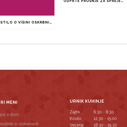
ODPRTE PROŠNJE ZA SPREJEM IN PODALJŠANJE BIVANJA V ŠTUDENTSKIH DOMOVIH IN PRI ZASEBNIKIH
OBVESTILO O VIŠINI OSKRBNINE ZA ŠOLSKO LETO 2026/2027
URNIK KUHINJE
TRI MENI
Zajtrk
6.30 - 8.30
pis v dom
Kosilo
12.30 - 15.00
ravilniki in dokumenti
Večerja
18.30 - 19.30