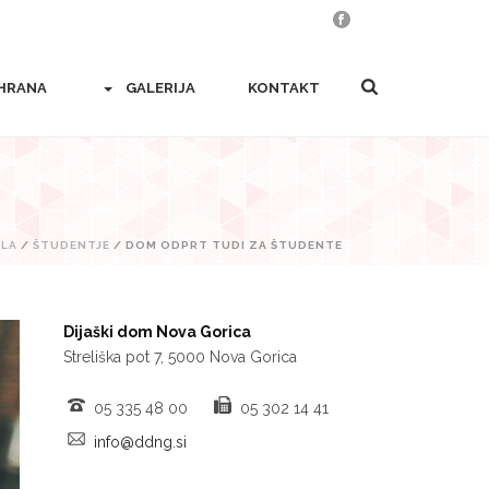
HRANA
GALERIJA
KONTAKT
ILA
/
ŠTUDENTJE
/ DOM ODPRT TUDI ZA ŠTUDENTE
Dijaški dom Nova Gorica
Streliška pot 7, 5000 Nova Gorica
05 335 48 00
05 302 14 41
info@ddng.si