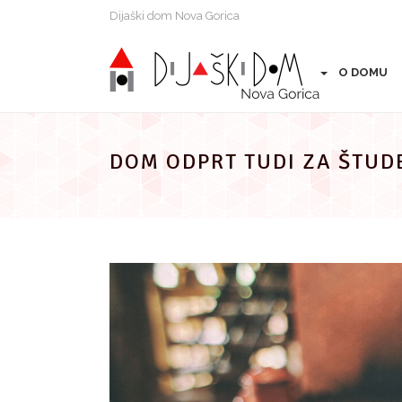
Preskoči
Dijaški dom Nova Gorica
na
vsebino
O DOMU
DOM ODPRT TUDI ZA ŠTUD