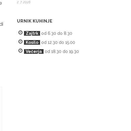
e
2. 7. 2026
URNIK KUHINJE
di
Zajtrk
od 6.30 do 8.30
Kosilo
od 12.30 do 15.00
Večerja
od 18.30 do 19.30