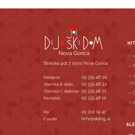
HI
V
Streliška pot 7, 5000 Nova Gorica
P
J
05 335 48 00
Recepcija
20
05 335 48 22
Zbornica B, dijaki
05 335 48 01
Zbornica C, dijakinje
D
05 335 48 10
Ravnatelj
K
05 302 14 41
Fax
info@ddng.si
E-pošta
SLE