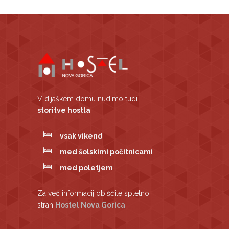
V dijaškem domu nudimo tudi
storitve hostla
:
vsak vikend
med šolskimi počitnicami
med poletjem
Za več informacij obiščite spletno
stran
Hostel Nova Gorica
.