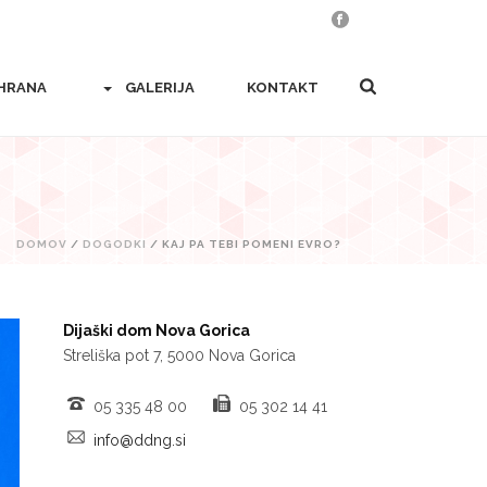
HRANA
GALERIJA
KONTAKT
DOMOV
/
DOGODKI
/ KAJ PA TEBI POMENI EVRO?
Dijaški dom Nova Gorica
Streliška pot 7, 5000 Nova Gorica
05 335 48 00
05 302 14 41
info@ddng.si