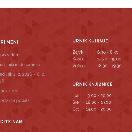
URNIK KUHINJE
TRI MENI
Zajtrk
6.30 - 8.30
pis v dom
Kosilo
12.30 - 15.00
ravilniki in dokumenti
Večerja
18.30 - 19.30
edilnik 2. 2. 2026 – 6. 2.
26
URNIK KNJIŽNICE
nevni red
Tor
19.00 - 20.00
ontaktni podatki
Sre
18.00 - 19.00
Čet
19.00 - 20.00
DITE NAM