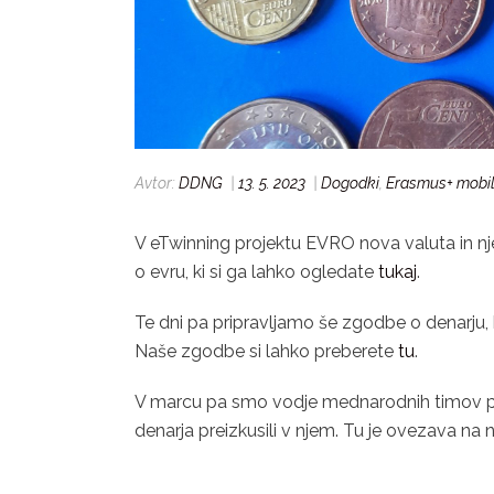
Avtor:
DDNG
|
13. 5. 2023
|
Dogodki
,
Erasmus+ mobil
V eTwinning projektu EVRO nova valuta in nje
o evru, ki si ga lahko ogledate
tukaj
.
Te dni pa pripravljamo še zgodbe o denarju, ki 
Naše zgodbe si lahko preberete
tu
.
V marcu pa smo vodje mednarodnih timov pr
denarja preizkusili v njem. Tu je ovezava na