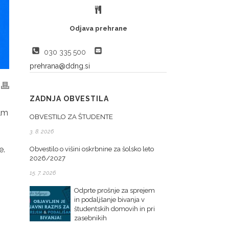
Odjava prehrane
030 335 500
prehrana@ddng.si
ZADNJA OBVESTILA
ilm
OBVESTILO ZA ŠTUDENTE
3. 8. 2026
e.
Obvestilo o višini oskrbnine za šolsko leto
2026/2027
15. 7. 2026
Odprte prošnje za sprejem
in podaljšanje bivanja v
študentskih domovih in pri
zasebnikih