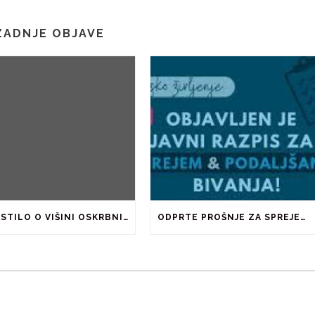
ZADNJE OBJAVE
OBVESTILO O VIŠINI OSKRBNINE ZA ŠOLSKO LETO 2026/2027
ODPRTE PROŠNJE ZA SPREJEM IN PODALJŠANJE BIVANJA V ŠTUDENTSKIH DOMOVIH IN PRI ZASEBNIKIH