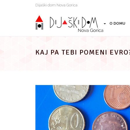
Preskoči
Dijaški dom Nova Gorica
na
vsebino
O DOMU
KAJ PA TEBI POMENI EVRO