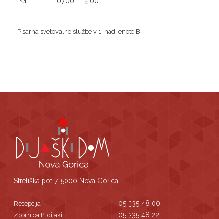
Pet
07.00 – 15.00
Pisarna svetovalne službe v 1. nad. enote B
Streliška pot 7, 5000 Nova Gorica
05 335 48 00
Recepcija
05 335 48 22
Zbornica B, dijaki