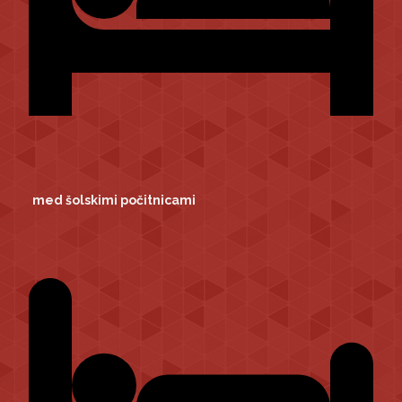
med šolskimi počitnicami