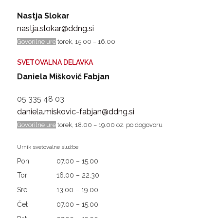
Nastja Slokar
nastja.slokar@ddng.si
Govorilne ure
torek, 15.00 – 16.00
SVETOVALNA DELAVKA
Daniela Miškovič Fabjan
05 335 48 03
daniela.miskovic-fabjan@ddng.si
Govorilne ure
torek, 18.00 – 19.00 oz. po dogovoru
Urnik svetovalne službe
Pon
07.00 – 15.00
Tor
16.00 – 22.30
Sre
13.00 – 19.00
Čet
07.00 – 15.00