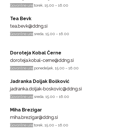
Govorilne ure
torek, 15.00 – 16.00
Tea Bevk
tea.bevk@ddng.si
Govorilne ure
sreda, 15.00 – 16.00
Doroteja Kobal Černe
doroteja.kobal-cerne@ddng.si
Govorilne ure
ponedeljek, 15.00 – 16.00
Jadranka Doljak Bošković
jadranka.doljak-boskovic@ddng.si
Govorilne ure
sreda, 15.00 – 16.00
Miha Brezigar
miha.brezigar@ddng.si
Govorilne ure
torek, 15.00 – 16.00