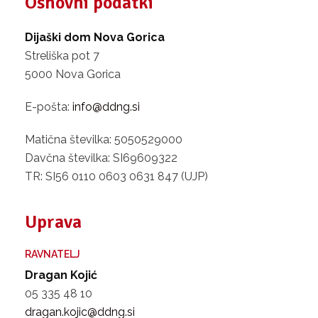
Osnovni podatki
Dijaški dom Nova Gorica
Streliška pot 7
5000 Nova Gorica
E-pošta:
info@ddng.si
Matična številka: 5050529000
Davčna številka: SI69609322
TR: SI56 0110 0603 0631 847 (UJP)
Uprava
RAVNATELJ
Dragan Kojić
05 335 48 10
dragan.kojic@ddng.si