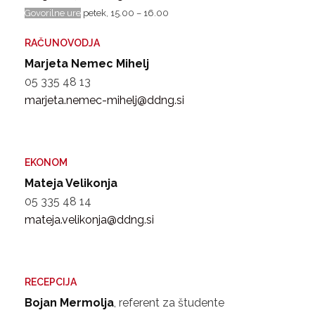
Govorilne ure
petek, 15.00 – 16.00
RAČUNOVODJA
Marjeta Nemec Mihelj
05 335 48 13
marjeta.nemec-mihelj@ddng.si
EKONOM
Mateja Velikonja
05 335 48 14
mateja.velikonja@ddng.si
RECEPCIJA
Bojan Mermolja
, referent za študente