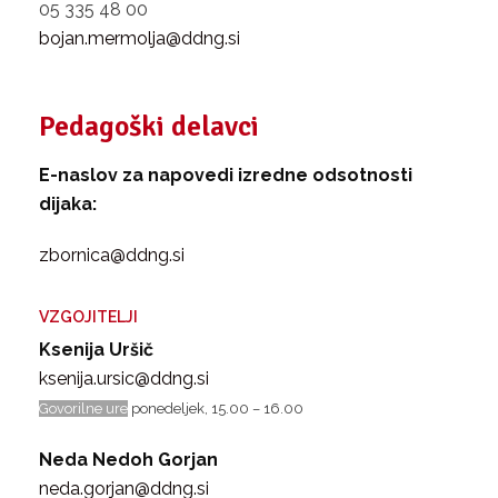
05 335 48 00
bojan.mermolja@ddng.si
Pedagoški delavci
E-naslov za napovedi izredne odsotnosti
dijaka:
zbornica@ddng.si
VZGOJITELJI
Ksenija Uršič
ksenija.ursic@ddng.si
Govorilne ure
ponedeljek, 15.00 – 16.00
Neda Nedoh Gorjan
neda.gorjan@ddng.si