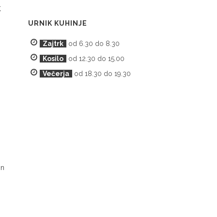
,
URNIK KUHINJE
Zajtrk
od 6.30 do 8.30
Kosilo
od 12.30 do 15.00
Večerja
od 18.30 do 19.30
in