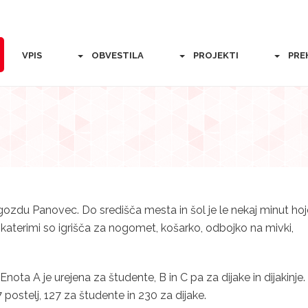
VPIS
OBVESTILA
PROJEKTI
PRE
ozdu Panovec. Do središča mesta in šol je le nekaj minut hoj
aterimi so igrišča za nogomet, košarko, odbojko na mivki,
Enota A je urejena za študente, B in C pa za dijake in dijakinje.
ostelj, 127 za študente in 230 za dijake.