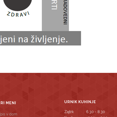
URNIK KUHINJE
TRI MENI
Zajtrk
6.30 - 8.30
pis v dom