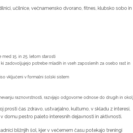
ilnici, učilnice, večnamensko dvorano, fitnes, klubsko sobo in
 med 15. in 25. letom starosti
, ki zadovoljujejo potrebe mladih in vseh zaposlenih za osebo rast in
so vključeni v formalni šolski sistem
zumevanju raznovrstnosti, razvijajo odgovorne odnose do drugih in okol
j prosti čas zdravo, ustvarjalno, kulturno, v skladu z interesi,
 domu pestro paleto interesnih dejavnosti in aktivnosti.
vadnici bližnjih šol, kjer v večernem času potekajo treningi