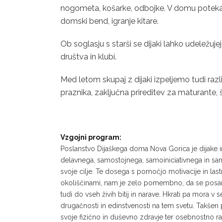
nogometa, košarke, odbojke. V domu potekajo 
domski bend, igranje kitare.
Ob soglasju s starši se dijaki lahko udeležuje
društva in klubi.
Med letom skupaj z dijaki izpeljemo tudi razl
praznika, zaključna prireditev za maturante,
Vzgojni program:
Poslanstvo Dijaškega doma Nova Gorica je dijake in 
delavnega, samostojnega, samoiniciativnega in samod
svoje cilje. Te dosega s pomočjo motivacije in lastn
okoliščinami, nam je zelo pomembno, da se posame
tudi do vseh živih bitij in narave. Hkrati pa mora v 
drugačnosti in edinstvenosti na tem svetu. Takšen 
svoje fizično in duševno zdravje ter osebnostno ras