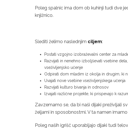
Poleg spalnic ima dom ob kuhinji tudi dve jed
knjižnico.
Slediti želimo naslednjim
ciljem
:
Postati vzgojno izobraževalni center za mlade
Razvijati in nenehno izboljševati vsebine dela
vseživljenjsko učenje
Odpirati dom mladim iz okolja in drugim, ki ni
Uvajati nove vsebine vseživljenjskega učenja
Razvijati kulturo bivanja in odnosov
Izvajati različne projekte, ki prispevajo k ra
Zavzemamo se, da bi naši dijaki preživljali svo
željami in sposobnostmi. V ta namen imamo v
Poleg naših igrišč uporabljajo dijaki tudi telo