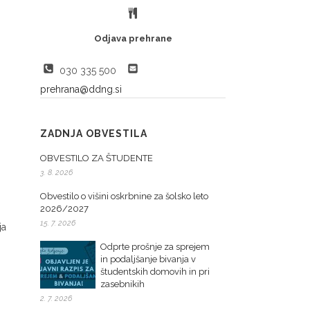
Odjava prehrane
030 335 500
prehrana@ddng.si
ZADNJA OBVESTILA
OBVESTILO ZA ŠTUDENTE
3. 8. 2026
Obvestilo o višini oskrbnine za šolsko leto
2026/2027
15. 7. 2026
ja
Odprte prošnje za sprejem
in podaljšanje bivanja v
študentskih domovih in pri
zasebnikih
2. 7. 2026