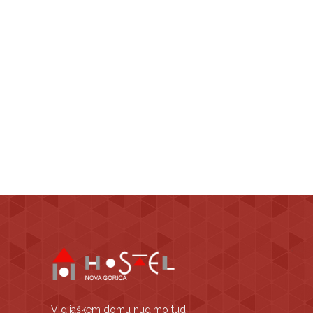
V dijaškem domu nudimo tudi