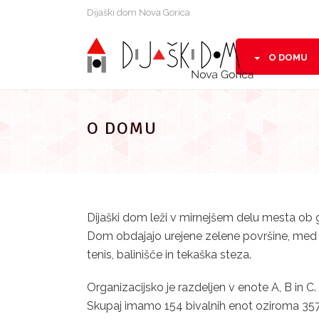
Preskoči
Dijaški dom Nova Gorica
na
vsebino
O DOMU
O DOMU
Dijaški dom leži v mirnejšem delu mesta ob g
Dom obdajajo urejene zelene površine, med k
tenis, balinišče in tekaška steza.
Organizacijsko je razdeljen v enote A, B in C. 
Skupaj imamo 154 bivalnih enot oziroma 357 p