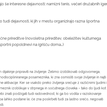
še interesne dejavnosti: namizni tenis, večeri družabnih iger
jo tudi dejavnosti, ki jih v mestu organizirajo razna športna
ične prireditve (novoletna prireditev, obeležitev kulturnega
 športni popoldnevi na igrišču doma…)
dijakinje pripraviti na življenje. Želimo izoblikovati odgovornega,
iscipliniranega posameznika, ki zna osmisliti svoje življenje in najti
e aktivacije. Ker se vsakdo preko življenja srečuje z različnimi ljudmi 
znik izoblikuje v strpnega in sočutnega človeka – tako do ljudi kot
sebi znati podžigati tudi radovednost, ki ga bo vodila v raziskovanje
pa lahko postane le, če zna poskrbeti tudi za lastno srečo, negovati
ti.