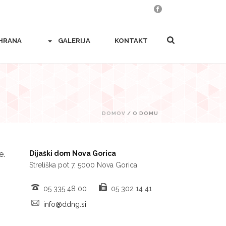
HRANA
GALERIJA
KONTAKT
DOMOV
/
O DOMU
e.
Dijaški dom Nova Gorica
Streliška pot 7, 5000 Nova Gorica
05 335 48 00
05 302 14 41
info@ddng.si