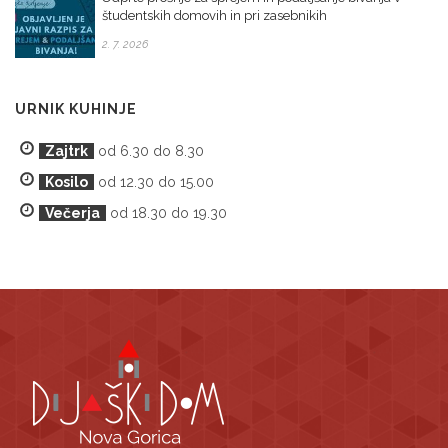
študentskih domovih in pri zasebnikih
2. 7. 2026
URNIK KUHINJE
Zajtrk
od 6.30 do 8.30
Kosilo
od 12.30 do 15.00
Večerja
od 18.30 do 19.30