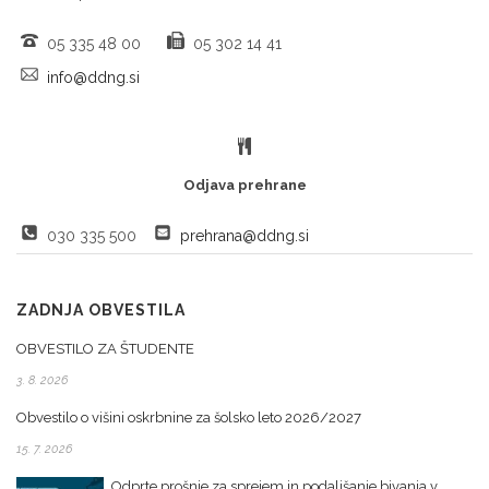
05 335 48 00
05 302 14 41
info@ddng.si
Odjava prehrane
030 335 500
prehrana@ddng.si
ZADNJA OBVESTILA
OBVESTILO ZA ŠTUDENTE
3. 8. 2026
Obvestilo o višini oskrbnine za šolsko leto 2026/2027
15. 7. 2026
Odprte prošnje za sprejem in podaljšanje bivanja v