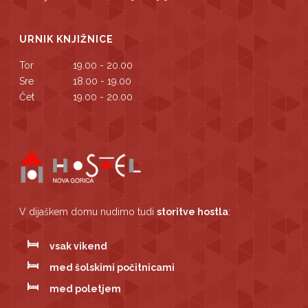
URNIK KNJIŽNICE
Tor
19.00 - 20.00
Sre
18.00 - 19.00
Čet
19.00 - 20.00
V dijaškem domu nudimo tudi
storitve hostla
:
vsak vikend
med šolskimi počitnicami
med poletjem