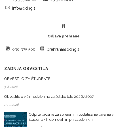
info@ddng.si
Odjava prehrane
030 335 500
prehrana@ddng.si
ZADNJA OBVESTILA
OBVESTILO ZA ŠTUDENTE
3. 8. 2026
Obvestilo o višini oskrbnine za šolsko leto 2026/2027
15. 7. 2026
Odprte prošnje za sprejem in podaljšanje bivanja v
študentskih domovih in pri zasebnikih