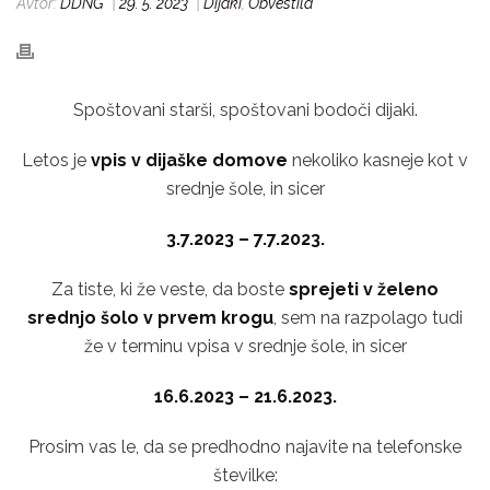
Avtor:
DDNG
|
29. 5. 2023
|
Dijaki
,
Obvestila
Spoštovani starši, spoštovani bodoči dijaki.
Letos je
vpis v dijaške domove
nekoliko kasneje kot v
srednje šole, in sicer
3.7.2023 – 7.7.2023.
Za tiste, ki že veste, da boste
sprejeti v želeno
srednjo šolo v prvem krogu
, sem na razpolago tudi
že v terminu vpisa v srednje šole, in sicer
16.6.2023 – 21.6.2023.
Prosim vas le, da se predhodno najavite na telefonske
številke: