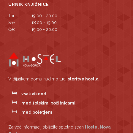
URNIK KNJIŽNICE
Tor
19.00 - 20.00
Sre
18.00 - 19.00
Čet
19.00 - 20.00
V dijaškem domu nudimo tudi
storitve hostla
:
vsak vikend
med šolskimi počitnicami
med poletjem
Za več informacij obiščite spletno stran
Hostel Nova