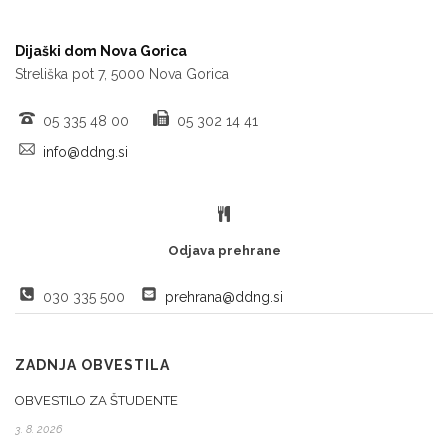
Dijaški dom Nova Gorica
Streliška pot 7, 5000 Nova Gorica
05 335 48 00
05 302 14 41
info@ddng.si
Odjava prehrane
030 335 500
prehrana@ddng.si
ZADNJA OBVESTILA
OBVESTILO ZA ŠTUDENTE
3. 8. 2026