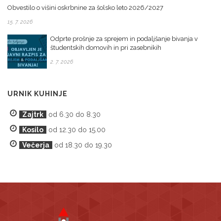
Obvestilo o višini oskrbnine za šolsko leto 2026/2027
15. 7. 2026
Odprte prošnje za sprejem in podaljšanje bivanja v
študentskih domovih in pri zasebnikih
2. 7. 2026
URNIK KUHINJE
Zajtrk
od 6.30 do 8.30
Kosilo
od 12.30 do 15.00
Večerja
od 18.30 do 19.30