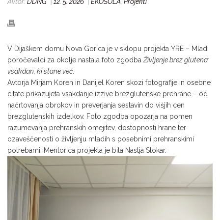
Avtor:
DDNG
|
12. 5. 2026
|
EKOŠOLA
,
Projekti
V Dijaškem domu Nova Gorica je v sklopu projekta YRE – Mladi
poročevalci za okolje nastala foto zgodba
Življenje brez glutena:
vsakdan, ki stane več
.
Avtorja Mirjam Koren in Danijel Koren skozi fotografije in osebne
citate prikazujeta vsakdanje izzive brezglutenske prehrane – od
načrtovanja obrokov in preverjanja sestavin do višjih cen
brezglutenskih izdelkov. Foto zgodba opozarja na pomen
razumevanja prehranskih omejitev, dostopnosti hrane ter
ozaveščenosti o življenju mladih s posebnimi prehranskimi
potrebami. Mentorica projekta je bila Nastja Slokar.