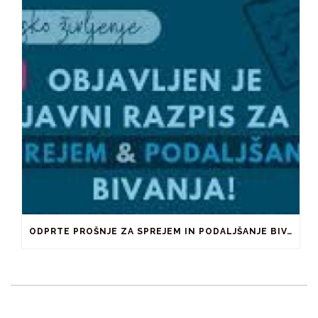
ODPRTE PROŠNJE ZA SPREJEM IN PODALJŠANJE BIVANJA V ŠTUDENTSKIH DOMOVIH IN PRI ZASEBNIKIH