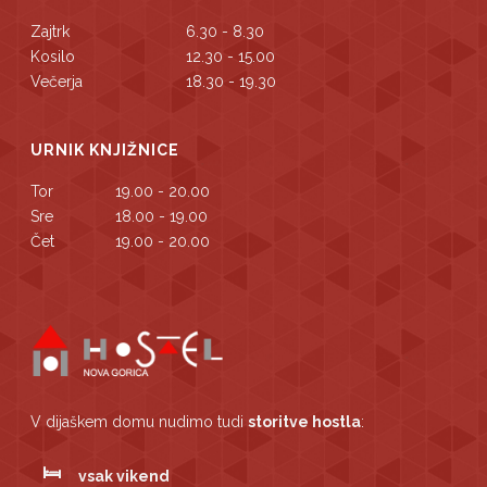
Zajtrk
6.30 - 8.30
Kosilo
12.30 - 15.00
Večerja
18.30 - 19.30
URNIK KNJIŽNICE
Tor
19.00 - 20.00
Sre
18.00 - 19.00
Čet
19.00 - 20.00
V dijaškem domu nudimo tudi
storitve hostla
:
vsak vikend