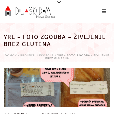
Preskoči
na
vsebino
YRE – FOTO ZGODBA – ŽIVLJENJE
BREZ GLUTENA
DOMOV
/
PROJEKTI
/
EKOŠOLA
/ YRE – FOTO ZGODBA – ŽIVLJENJE
BREZ GLUTENA