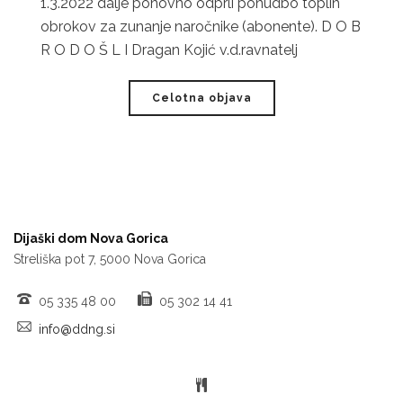
1.3.2022 dalje ponovno odprli ponudbo toplih
obrokov za zunanje naročnike (abonente). D O B
R O D O Š L I Dragan Kojić v.d.ravnatelj
Celotna objava
Dijaški dom Nova Gorica
Streliška pot 7, 5000 Nova Gorica
05 335 48 00
05 302 14 41
info@ddng.si