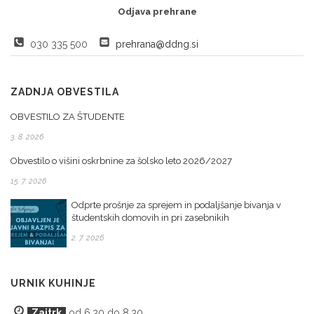
Odjava prehrane
030 335 500
prehrana@ddng.si
ZADNJA OBVESTILA
OBVESTILO ZA ŠTUDENTE
3. 8. 2026
Obvestilo o višini oskrbnine za šolsko leto 2026/2027
15. 7. 2026
Odprte prošnje za sprejem in podaljšanje bivanja v
študentskih domovih in pri zasebnikih
2. 7. 2026
URNIK KUHINJE
Zajtrk
od 6.30 do 8.30