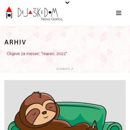
Preskoči
na
vsebino
ARHIV
Objave za mesec: "marec, 2022"
DOMOV
/