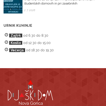
študentskih domovih in pri zasebnikih
2. 7. 2026
URNIK KUHINJE
Zajtrk
od 6.30 do 8.30
Kosilo
od 12.30 do 15.00
Večerja
od 18.30 do 19.30