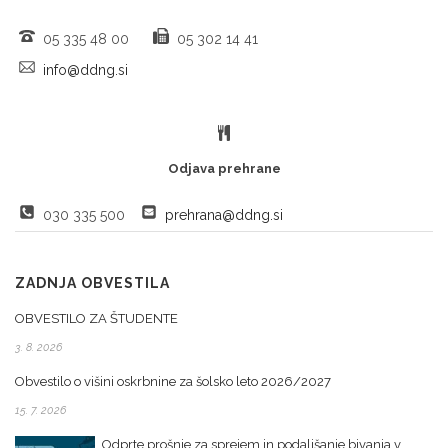
05 335 48 00
05 302 14 41
info@ddng.si
Odjava prehrane
030 335 500
prehrana@ddng.si
ZADNJA OBVESTILA
OBVESTILO ZA ŠTUDENTE
3. 8. 2026
Obvestilo o višini oskrbnine za šolsko leto 2026/2027
15. 7. 2026
Odprte prošnje za sprejem in podaljšanje bivanja v