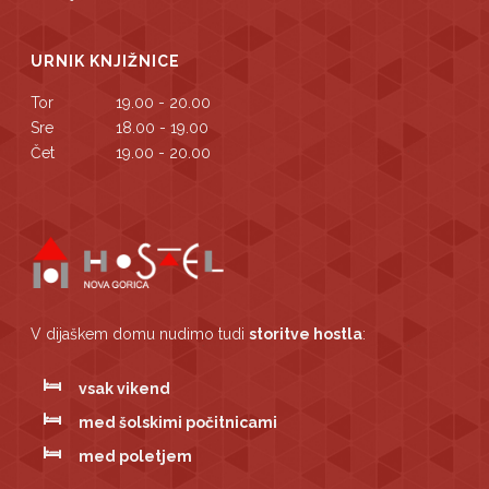
URNIK KNJIŽNICE
Tor
19.00 - 20.00
Sre
18.00 - 19.00
Čet
19.00 - 20.00
V dijaškem domu nudimo tudi
storitve hostla
:
vsak vikend
med šolskimi počitnicami
med poletjem