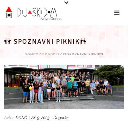
Preskoči
na
vsebino
👫 SPOZNAVNI PIKNIK👫
DOMOV
/
DOGODKI
/ 👫 SPOZNAVNI PIKNIK👫
Avtor:
DDNG
|
28. 9. 2023
|
Dogodki