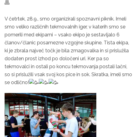
V četrtek, 28.9., smo organizirali spoznavni piknik. Imeli
smo veliko različnih tekmovalnih iger, v katerih smo se
pomerili med ekipami – vsako ekipo je sestavljalo 6
članov/članic posamezne vzgojne skupine. Tista ekipa,
ki je zbrala največ točk je bila zmagovalka in si prislužila
dodaten prost izhod po določeni uri. Ker pa so
tekmovalci in ostali po koncu tekmovanja postali lačni,
so si prislužili vsak svoj kos pice in sok. Skratka, imeli smo
se odlično!