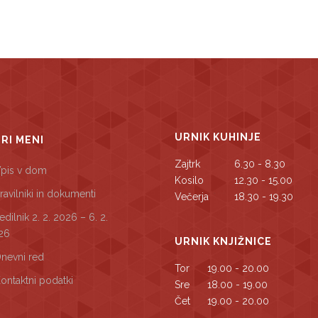
URNIK KUHINJE
TRI MENI
Zajtrk
6.30 - 8.30
pis v dom
Kosilo
12.30 - 15.00
ravilniki in dokumenti
Večerja
18.30 - 19.30
edilnik 2. 2. 2026 – 6. 2.
26
URNIK KNJIŽNICE
nevni red
Tor
19.00 - 20.00
ontaktni podatki
Sre
18.00 - 19.00
Čet
19.00 - 20.00