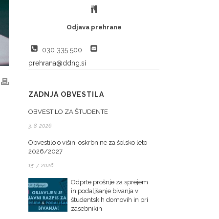
Odjava prehrane
030 335 500
prehrana@ddng.si
ZADNJA OBVESTILA
OBVESTILO ZA ŠTUDENTE
3. 8. 2026
Obvestilo o višini oskrbnine za šolsko leto
2026/2027
15. 7. 2026
Odprte prošnje za sprejem
in podaljšanje bivanja v
študentskih domovih in pri
zasebnikih