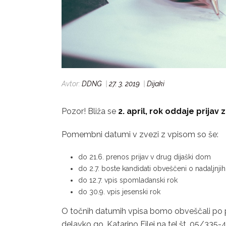
Avtor:
DDNG
|
27. 3. 2019
|
Dijaki
Pozor! Bliža se
2. april, rok oddaje prijav 
Pomembni datumi v zvezi z vpisom so še:
do 21.6. prenos prijav v drug dijaški dom
do 2.7. boste kandidati obveščeni o nadaljnji
do 12.7. vpis spomladanski rok
do 30.9. vpis jesenski rok
O točnih datumih vpisa bomo obveščali po po
delavko go. Katarino Filej na tel.št. 05/335-