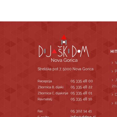
HI
V
Streliška pot 7, 5000 Nova Gorica
P
J
05 335 48 00
Recepcija
20
05 335 48 22
Zbornica B, dijaki
05 335 48 01
Zbornica C, dijakinje
D
05 335 48 10
Ravnatelj
K
05 302 14 41
Fax