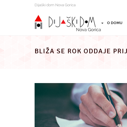
Preskoči
Dijaški dom Nova Gorica
na
vsebino
O DOMU
BLIŽA SE ROK ODDAJE PRI