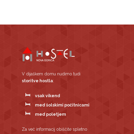
V dijaškem domu nudimo tudi
storitve hostla
:
vsak vikend
med šolskimi počitnicami
med poletjem
Za več informacij obiščite spletno