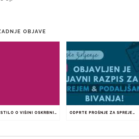
ZADNJE OBJAVE
OBVESTILO O VIŠINI OSKRBNINE ZA ŠOLSKO LETO 2026/2027
ODPRTE PROŠNJE ZA SPREJEM IN PODALJŠANJE BIVANJA V ŠTUDENTSKIH DOMOVIH IN PRI ZASEBNIKIH