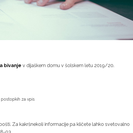
za bivanje
v dijaškem domu v šolskem letu 2019/20.
h postopkih za vpis
šti. Za kakršnekoli informacije pa kličete lahko svetovalno
48-03.