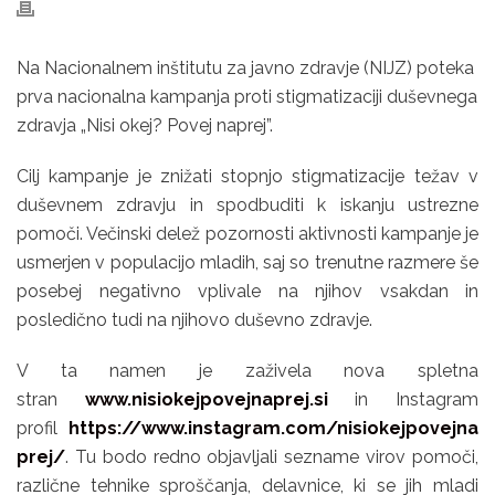
Na Nacionalnem inštitutu za javno zdravje (NIJZ) poteka
prva nacionalna kampanja proti stigmatizaciji duševnega
zdravja „Nisi okej? Povej naprej”.
Cilj kampanje je znižati stopnjo stigmatizacije težav v
duševnem zdravju in spodbuditi k iskanju ustrezne
pomoči. Večinski delež pozornosti aktivnosti kampanje je
usmerjen v populacijo mladih, saj so trenutne razmere še
posebej negativno vplivale na njihov vsakdan in
posledično tudi na njihovo duševno zdravje.
V ta namen je zaživela nova spletna
stran
www.nisiokejpovejnaprej.si
in Instagram
profil
https://www.instagram.com/nisiokejpovejna
prej/
. Tu bodo redno objavljali sezname virov pomoči,
različne tehnike sproščanja, delavnice, ki se jih mladi