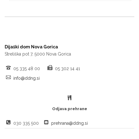
Dijaški dom Nova Gorica
Streliška pot 7, 5000 Nova Gorica
05 335 48 00
05 302 14 41
info@ddng.si
Odjava prehrane
030 335 500
prehrana@ddng.si