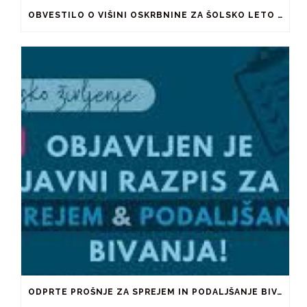
OBVESTILO O VIŠINI OSKRBNINE ZA ŠOLSKO LETO 2026/2027
ODPRTE PROŠNJE ZA SPREJEM IN PODALJŠANJE BIVANJA V ŠTUDENTSKIH DOMOVIH IN PRI ZASEBNIKIH