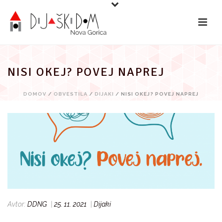
Preskoči
na
vsebino
NISI OKEJ? POVEJ NAPREJ
DOMOV
/
OBVESTILA
/
DIJAKI
/ NISI OKEJ? POVEJ NAPREJ
Avtor:
DDNG
|
25. 11. 2021
|
Dijaki