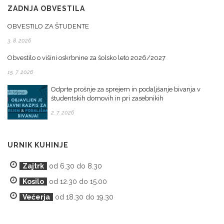
ZADNJA OBVESTILA
OBVESTILO ZA ŠTUDENTE
3. 8. 2026
Obvestilo o višini oskrbnine za šolsko leto 2026/2027
15. 7. 2026
Odprte prošnje za sprejem in podaljšanje bivanja v
študentskih domovih in pri zasebnikih
2. 7. 2026
URNIK KUHINJE
Zajtrk
od 6.30 do 8.30
Kosilo
od 12.30 do 15.00
Večerja
od 18.30 do 19.30