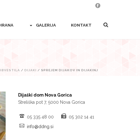
HRANA
GALERIJA
KONTAKT
OBVESTILA
/
DIJAKI
/ SPREJEM DIJAKOV IN DIJAKINJ
Dijaški dom Nova Gorica
Streliška pot 7, 5000 Nova Gorica
05 335 48 00
05 302 14 41
info@ddng.si