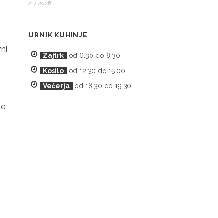
2. 7. 2026
URNIK KUHINJE
vni
Zajtrk
od 6.30 do 8.30
Kosilo
od 12.30 do 15.00
Večerja
od 18.30 do 19.30
e,