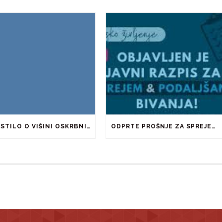
OBVESTILO O VIŠINI OSKRBNINE ZA ŠOLSKO LETO 2026/2027
ODPRTE PROŠNJE ZA SPREJEM IN PODALJŠANJE BIVANJA V ŠTUDENTSKIH DOMOVIH IN PRI ZASEBNIKIH