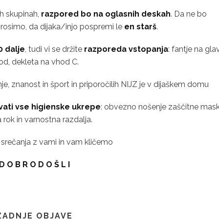
h skupinah,
razpored bo na oglasnih deskah
. Da ne bo
 prosimo, da dijaka/injo pospremi le
en starš
.
0 dalje
, tudi vi se držite
razporeda vstopanja
: fantje na gla
od, dekleta na vhod C.
je, znanost in šport in priporočilih NIJZ je v dijaškem domu
vati vse higienske ukrepe
: obvezno nošenje zaščitne mask
a rok in varnostna razdalja.
 srečanja z vami in vam kličemo
D O B R O D O Š L I
ZADNJE OBJAVE