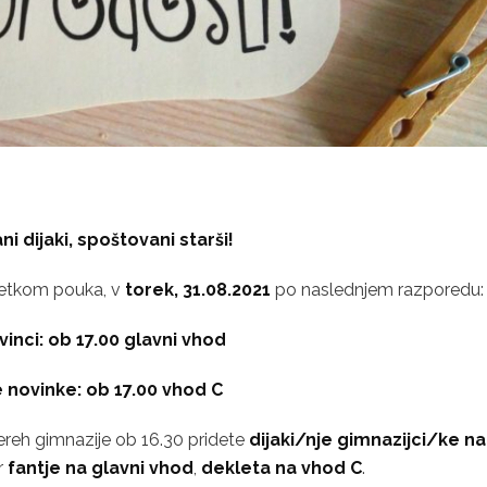
i dijaki, spoštovani starši!
četkom pouka, v
torek, 31.08.2021
po naslednjem razporedu:
ovinci: ob 17.00 glavni vhod
e novinke: ob 17.00 vhod C
ereh gimnazije ob 16.30 pridete
dijaki/nje gimnazijci/ke na
er
fantje na glavni vhod
,
dekleta na vhod C
.