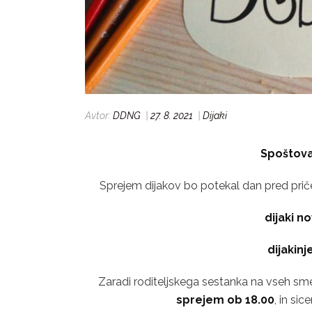
Avtor:
DDNG
|
27. 8. 2021
|
Dijaki
Spoštovan
Sprejem dijakov bo potekal dan pred pri
dijaki n
dijakinj
Zaradi roditeljskega sestanka na vseh sm
sprejem ob 18.00
, in sic