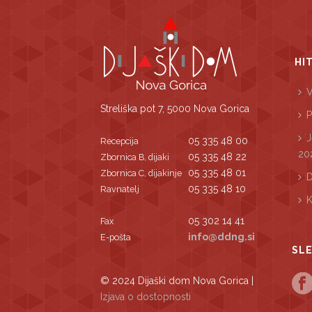
HI
V
Streliška pot 7, 5000 Nova Gorica
P
J
05 335 48 00
Recepcija
20
05 335 48 22
Zbornica B, dijaki
05 335 48 01
Zbornica C, dijakinje
D
05 335 48 10
Ravnatelj
K
05 302 14 41
Fax
info@ddng.si
E-pošta
SLE
© 2024 Dijaški dom Nova Gorica |
Izjava o dostopnosti