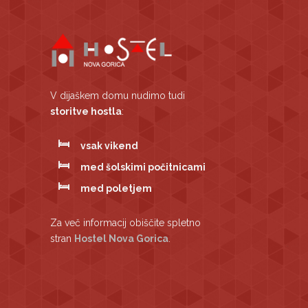
V dijaškem domu nudimo tudi
storitve hostla
:
vsak vikend
med šolskimi počitnicami
med poletjem
Za več informacij obiščite spletno
stran
Hostel Nova Gorica
.