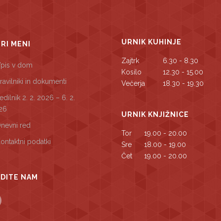
URNIK KUHINJE
TRI MENI
Zajtrk
6.30 - 8.30
pis v dom
Kosilo
12.30 - 15.00
ravilniki in dokumenti
Večerja
18.30 - 19.30
edilnik 2. 2. 2026 – 6. 2.
26
URNIK KNJIŽNICE
nevni red
Tor
19.00 - 20.00
ontaktni podatki
Sre
18.00 - 19.00
Čet
19.00 - 20.00
DITE NAM