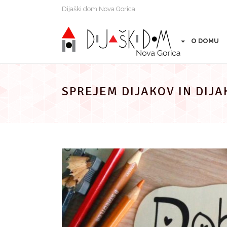
Preskoči
Dijaški dom Nova Gorica
na
vsebino
O DOMU
SPREJEM DIJAKOV IN DIJA