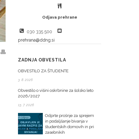
Odjava prehrane
030 335 500
prehrana@ddng.si
ZADNJA OBVESTILA
OBVESTILO ZA ŠTUDENTE
3. 8. 2026
Obvestilo o višini oskrbnine za šolsko leto
2026/2027
15. 7. 2026
Odprte prošnje za sprejem
in podaljšanje bivanja v
študentskih domovih in pri
zasebnikih