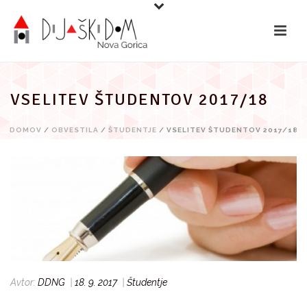
Preskoči
na
vsebino
VSELITEV ŠTUDENTOV 2017/18
DOMOV
/
OBVESTILA
/
ŠTUDENTJE
/ VSELITEV ŠTUDENTOV 2017/18
Avtor:
DDNG
|
18. 9. 2017
|
Študentje