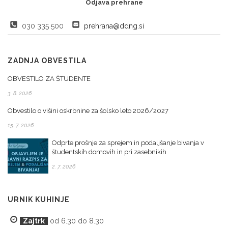
Odjava prehrane
030 335 500
prehrana@ddng.si
ZADNJA OBVESTILA
OBVESTILO ZA ŠTUDENTE
3. 8. 2026
Obvestilo o višini oskrbnine za šolsko leto 2026/2027
15. 7. 2026
Odprte prošnje za sprejem in podaljšanje bivanja v
študentskih domovih in pri zasebnikih
2. 7. 2026
URNIK KUHINJE
Zajtrk
od 6.30 do 8.30