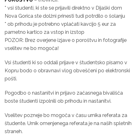
* vsi študenti, ki ste se prijavili direktno v Dijaški dom
Nova Gorica ste dolžni prinesti tudi potrdilo o šolanju
* ob prihodu je potrebno vplačati kavcijo 5 eur za
pametno kartico za vstop in izstop
POZOR: Brez overjene izjave o poroštvu in fotografije
vselitev ne bo mogoča!
Vsi študenti ki so oddali prijave v študentsko pisarno v
Kopru bodo o obravnavi vlog obveščeni po elektronski
pošti.
Pogodbo o nastanitvi in prijavo začasnega bivališča
boste študenti izpolnili ob prihodu in nastanitvi.
Vselitev pozneje bo mogoča v času urnika referata za
študente. Urnik omenjenega referata je na naših spletnih
straneh.