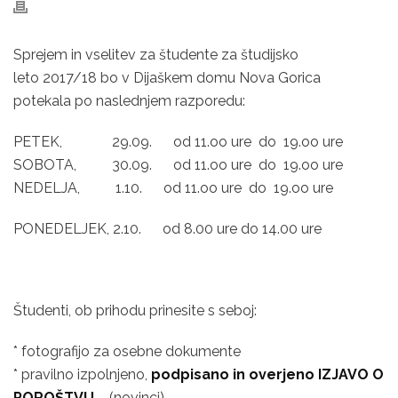
Sprejem in vselitev za študente za študijsko
leto 2017/18 bo v Dijaškem domu Nova Gorica
potekala po naslednjem razporedu:
PETEK, 29.09. od 11.oo ure do 19.oo ure
SOBOTA, 30.09. od 11.oo ure do 19.oo ure
NEDELJA, 1.10. od 11.oo ure do 19.oo ure
PONEDELJEK, 2.10. od 8.00 ure do 14.00 ure
Študenti, ob prihodu prinesite s seboj:
* fotografijo za osebne dokumente
* pravilno izpolnjeno,
podpisano in overjeno IZJAVO O
POROŠTVU
– (novinci).