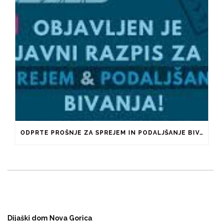
ODPRTE PROŠNJE ZA SPREJEM IN PODALJŠANJE BIVANJA V ŠTUDENTSKIH DOMOVIH IN PRI ZASEBNIKIH
Dijaški dom Nova Gorica