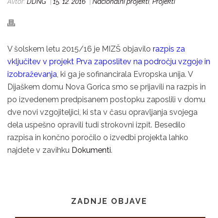
Avtor:
DDNG
|
15. 12. 2016
|
Nacionalni projekti
,
Projekti
V šolskem letu 2015/16 je MIZŠ objavilo
razpis za
vključitev v projekt Prva zaposlitev na področju vzgoje in
izobraževanja
, ki ga je sofinancirala Evropska unija. V
Dijaškem domu Nova Gorica smo se prijavili na razpis in
po izvedenem predpisanem postopku zaposlili v domu
dve novi vzgojiteljici, ki sta v času opravljanja svojega
dela uspešno opravili tudi strokovni izpit. Besedilo
razpisa in končno poročilo o izvedbi projekta lahko
najdete v zavihku
Dokumenti
.
ZADNJE OBJAVE