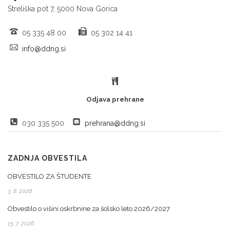
Streliška pot 7, 5000 Nova Gorica
05 335 48 00
05 302 14 41
info@ddng.si
Odjava prehrane
030 335 500
prehrana@ddng.si
ZADNJA OBVESTILA
OBVESTILO ZA ŠTUDENTE
3. 8. 2026
Obvestilo o višini oskrbnine za šolsko leto 2026/2027
15. 7. 2026