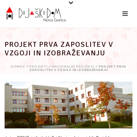
Preskoči
na
vsebino
PROJEKT PRVA ZAPOSLITEV V
VZGOJI IN IZOBRAŽEVANJU
DOMOV
/
PROJEKTI
/
NACIONALNI PROJEKTI
/ PROJEKT PRVA
ZAPOSLITEV V VZGOJI IN IZOBRAŽEVANJU