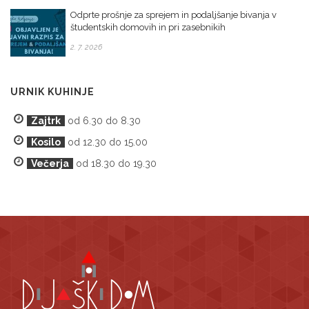
Odprte prošnje za sprejem in podaljšanje bivanja v
študentskih domovih in pri zasebnikih
2. 7. 2026
URNIK KUHINJE
Zajtrk
od 6.30 do 8.30
Kosilo
od 12.30 do 15.00
Večerja
od 18.30 do 19.30