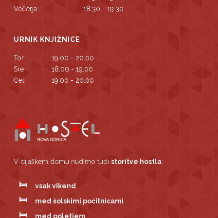
Večerja
18.30 - 19.30
URNIK KNJIŽNICE
Tor
19.00 - 20.00
Sre
18.00 - 19.00
Čet
19.00 - 20.00
V dijaškem domu nudimo tudi
storitve hostla
:
vsak vikend
med šolskimi počitnicami
med poletjem