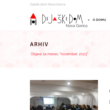
Preskoči
Dijaški dom Nova Gorica
na
vsebino
O DOMU
ARHIV
Objave za mesec: "november, 2023"