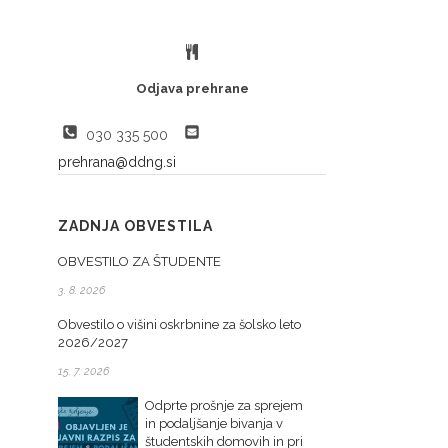
Odjava prehrane
030 335 500
prehrana@ddng.si
ZADNJA OBVESTILA
OBVESTILO ZA ŠTUDENTE
3. 8. 2026
Obvestilo o višini oskrbnine za šolsko leto
2026/2027
15. 7. 2026
Odprte prošnje za sprejem
in podaljšanje bivanja v
študentskih domovih in pri