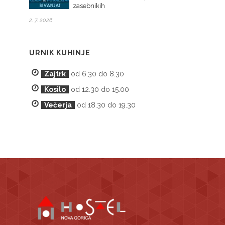
zasebnikih
2. 7. 2026
URNIK KUHINJE
Zajtrk
od 6.30 do 8.30
Kosilo
od 12.30 do 15.00
Večerja
od 18.30 do 19.30