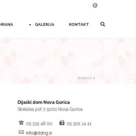
HRANA
GALERIJA
KONTAKT
DOMOV
/
Dijaški dom Nova Gorica
Streliška pot 7, 5000 Nova Gorica
05 335 48 00
05 302 14 41
info@ddng.si