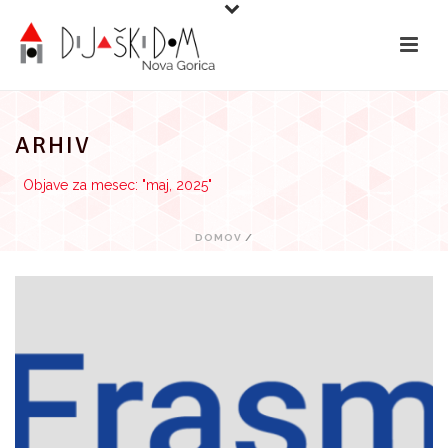
Preskoči
na
vsebino
ARHIV
Objave za mesec: "maj, 2025"
DOMOV
/